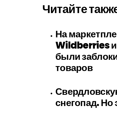
Читайте такж
На маркетпле
Wildberries 
были заблок
товаров
Свердловску
снегопад. Но 