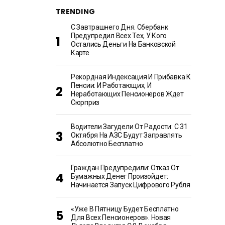
TRENDING
С Завтрашнего Дня. Сбербанк
Предупредил Всех Тех, У Кого
Остались Деньги На Банковской
Карте
Рекордная Индексация И Прибавка К
Пенсии: И Работающих, И
Неработающих Пенсионеров Ждет
Сюрприз
Водители Загудели От Радости: С 31
Октября На АЗС Будут Заправлять
Абсолютно Бесплатно
Граждан Предупредили: Отказ От
Бумажных Денег Произойдет:
Начинается Запуск Цифрового Рубля
«Уже В Пятницу Будет Бесплатно
Для Всех Пенсионеров». Новая