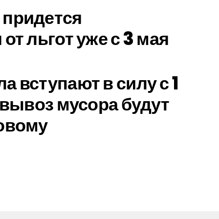
 придется
от льгот уже с 3 мая
а вступают в силу с 1
а вывоз мусора будут
овому