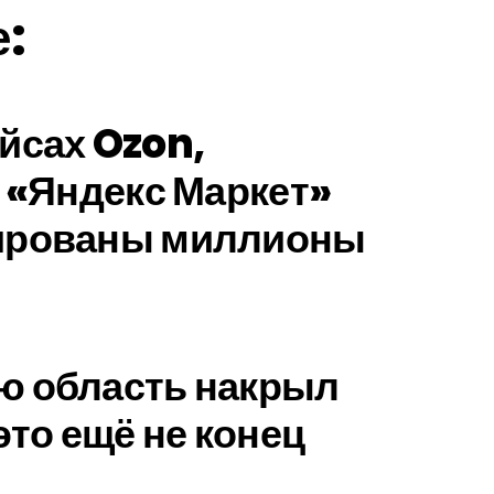
е:
йсах Ozon,
и «Яндекс Маркет»
ированы миллионы
ю область накрыл
это ещё не конец