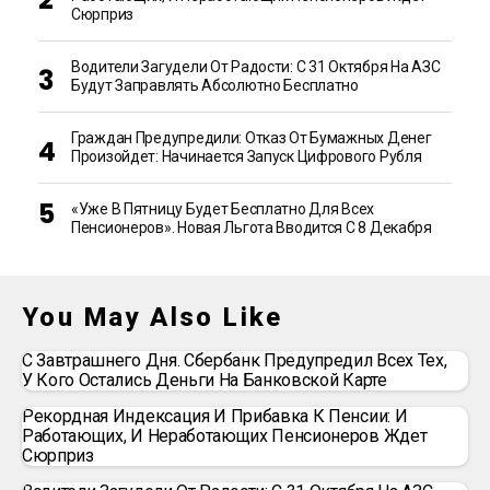
Сюрприз
Водители Загудели От Радости: С 31 Октября На АЗС
Будут Заправлять Абсолютно Бесплатно
Граждан Предупредили: Отказ От Бумажных Денег
Произойдет: Начинается Запуск Цифрового Рубля
«Уже В Пятницу Будет Бесплатно Для Всех
Пенсионеров». Новая Льгота Вводится С 8 Декабря
You May Also Like
С Завтрашнего Дня. Сбербанк Предупредил Всех Тех,
У Кого Остались Деньги На Банковской Карте
Рекордная Индексация И Прибавка К Пенсии: И
Работающих, И Неработающих Пенсионеров Ждет
Сюрприз