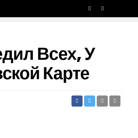
дил Всех, У
ской Карте