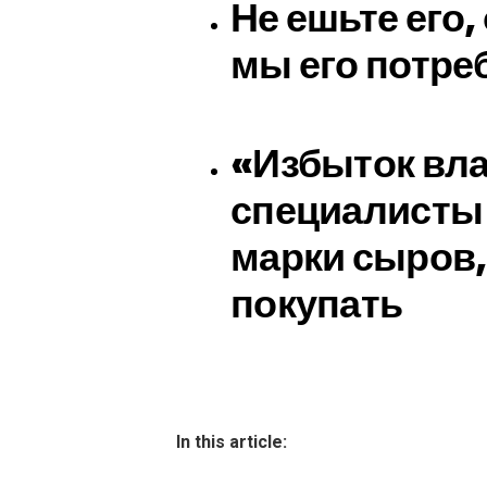
Не ешьте его,
мы его потре
«Избыток вла
специалисты 
марки сыров,
покупать
In this article: