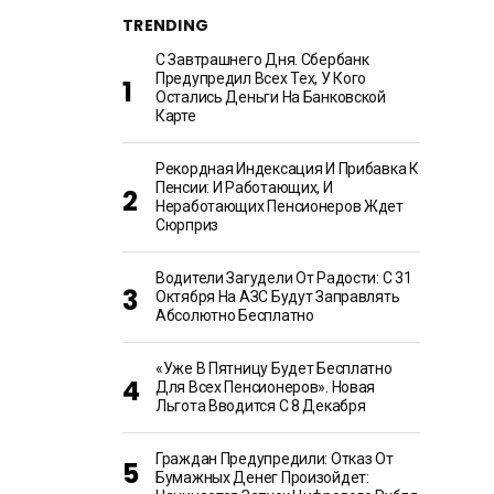
TRENDING
С Завтрашнего Дня. Сбербанк
Предупредил Всех Тех, У Кого
Остались Деньги На Банковской
Карте
Рекордная Индексация И Прибавка К
Пенсии: И Работающих, И
Неработающих Пенсионеров Ждет
Сюрприз
Водители Загудели От Радости: С 31
Октября На АЗС Будут Заправлять
Абсолютно Бесплатно
«Уже В Пятницу Будет Бесплатно
Для Всех Пенсионеров». Новая
Льгота Вводится С 8 Декабря
Граждан Предупредили: Отказ От
Бумажных Денег Произойдет: