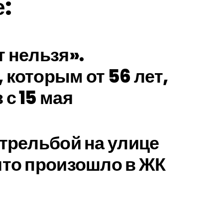
е:
т нельзя».
 которым от 56 лет,
 с 15 мая
стрельбой на улице
что произошло в ЖК