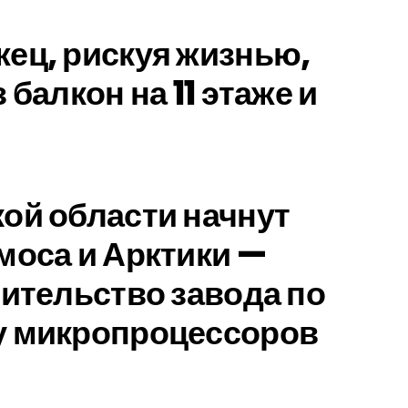
ец, рискуя жизнью,
 балкон на 11 этаже и
ой области начнут
моса и Арктики —
оительство завода по
у микропроцессоров