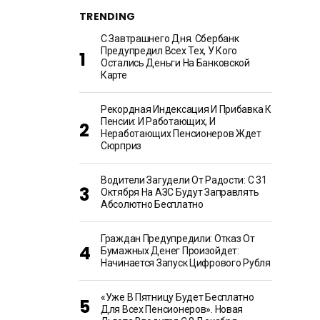
TRENDING
С Завтрашнего Дня. Сбербанк
Предупредил Всех Тех, У Кого
Остались Деньги На Банковской
Карте
Рекордная Индексация И Прибавка К
Пенсии: И Работающих, И
Неработающих Пенсионеров Ждет
Сюрприз
Водители Загудели От Радости: С 31
Октября На АЗС Будут Заправлять
Абсолютно Бесплатно
Граждан Предупредили: Отказ От
Бумажных Денег Произойдет:
Начинается Запуск Цифрового Рубля
«Уже В Пятницу Будет Бесплатно
Для Всех Пенсионеров». Новая