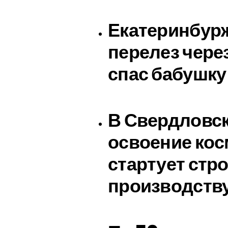
Екатеринбурж
перелез через
спас бабушку
В Свердловск
освоение кос
стартует стр
производств