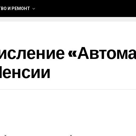
ВО И РЕМОНТ
числение «автом
Пенсии