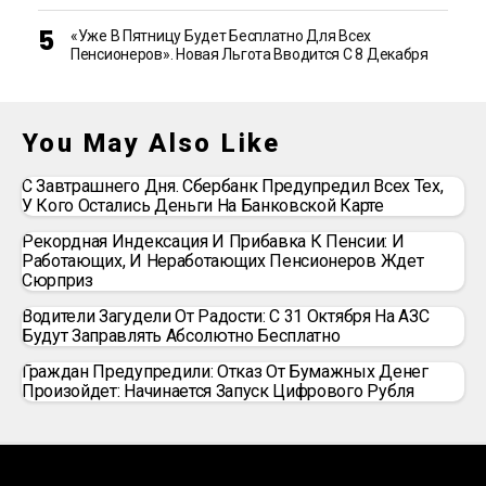
«Уже В Пятницу Будет Бесплатно Для Всех
Пенсионеров». Новая Льгота Вводится С 8 Декабря
You May Also Like
С Завтрашнего Дня. Сбербанк Предупредил Всех Тех,
У Кого Остались Деньги На Банковской Карте
Рекордная Индексация И Прибавка К Пенсии: И
Работающих, И Неработающих Пенсионеров Ждет
Сюрприз
Водители Загудели От Радости: С 31 Октября На АЗС
Будут Заправлять Абсолютно Бесплатно
Граждан Предупредили: Отказ От Бумажных Денег
Произойдет: Начинается Запуск Цифрового Рубля