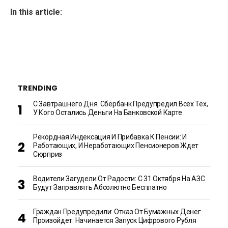
In this article:
TRENDING
С Завтрашнего Дня. Сбербанк Предупредил Всех Тех,
У Кого Остались Деньги На Банковской Карте
Рекордная Индексация И Прибавка К Пенсии: И
Работающих, И Неработающих Пенсионеров Ждет
Сюрприз
Водители Загудели От Радости: С 31 Октября На АЗС
Будут Заправлять Абсолютно Бесплатно
Граждан Предупредили: Отказ От Бумажных Денег
Произойдет: Начинается Запуск Цифрового Рубля