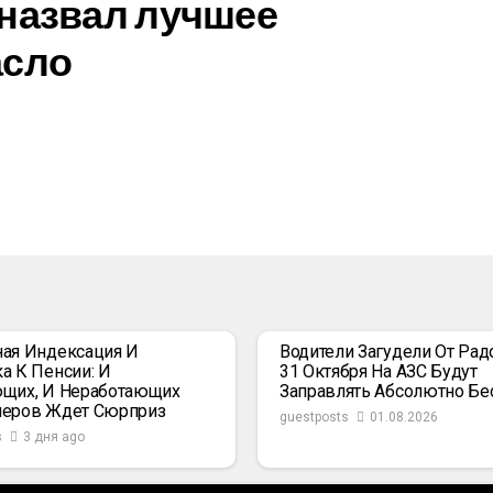
назвал лучшее
асло
ая Индексация И
Водители Загудели От Радо
а К Пенсии: И
31 Октября На АЗС Будут
щих, И Неработающих
Заправлять Абсолютно Бе
неров Ждет Сюрприз
guestposts
01.08.2026
s
3 дня ago