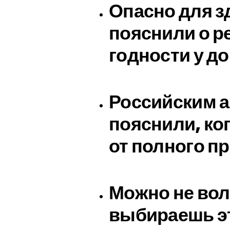
Опасно для з
пояснили о р
годности у д
Российским 
пояснили, ког
от полного п
Можно не вол
выбираешь эт