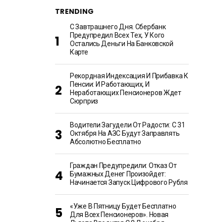
TRENDING
С Завтрашнего Дня. Сбербанк
Предупредил Всех Тех, У Кого
Остались Деньги На Банковской
Карте
Рекордная Индексация И Прибавка К
Пенсии: И Работающих, И
Неработающих Пенсионеров Ждет
Сюрприз
Водители Загудели От Радости: С 31
Октября На АЗС Будут Заправлять
Абсолютно Бесплатно
Граждан Предупредили: Отказ От
Бумажных Денег Произойдет:
Начинается Запуск Цифрового Рубля
«Уже В Пятницу Будет Бесплатно
Для Всех Пенсионеров». Новая