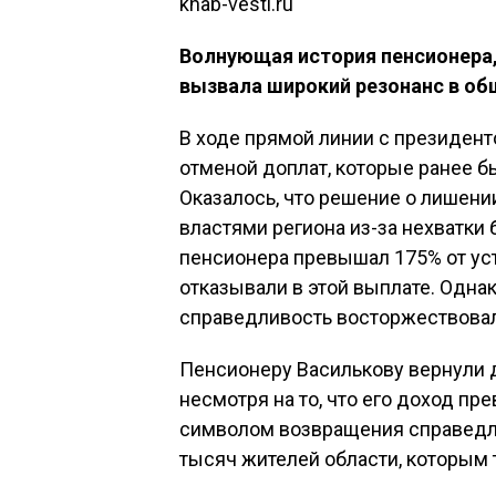
khab-vesti.ru
Волнующая история пенсионера,
вызвала широкий резонанс в об
В ходе прямой линии с президен
отменой доплат, которые ранее 
Оказалось, что решение о лишени
властями региона из-за нехватки
пенсионера превышал 175% от ус
отказывали в этой выплате. Одна
справедливость восторжествовал
Пенсионеру Василькову вернули д
несмотря на то, что его доход п
символом возвращения справедлив
тысяч жителей области, которым 