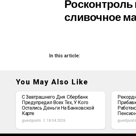
Росконтроль 
сливочное м
In this article:
You May Also Like
С Завтрашнего Дня. Сбербанк
Рекордн
Предупредил Всех Тех, У Кого
Прибавк
Остались Деньги На Банковской
Работаю
Карте
Пенсио
guestposts
18.04.2026
guestpost