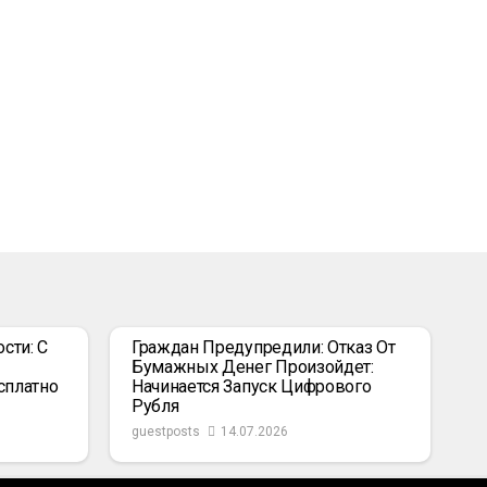
сти: С
Граждан Предупредили: Отказ От
Бумажных Денег Произойдет:
сплатно
Начинается Запуск Цифрового
Рубля
guestposts
14.07.2026