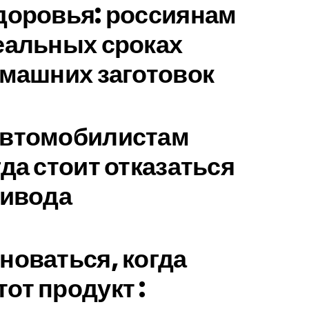
доровья: россиянам
еальных сроках
омашних заготовок
автомобилистам
да стоит отказаться
ривода
новаться, когда
от продукт :