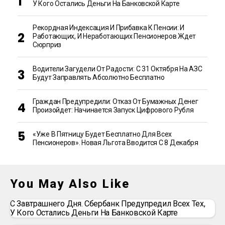
У Кого Остались Деньги На Банковской Карте
Рекордная Индексация И Прибавка К Пенсии: И
Работающих, И Неработающих Пенсионеров Ждет
Сюрприз
Водители Загудели От Радости: С 31 Октября На АЗС
Будут Заправлять Абсолютно Бесплатно
Граждан Предупредили: Отказ От Бумажных Денег
Произойдет: Начинается Запуск Цифрового Рубля
«Уже В Пятницу Будет Бесплатно Для Всех
Пенсионеров». Новая Льгота Вводится С 8 Декабря
You May Also Like
С Завтрашнего Дня. Сбербанк Предупредил Всех Тех,
У Кого Остались Деньги На Банковской Карте