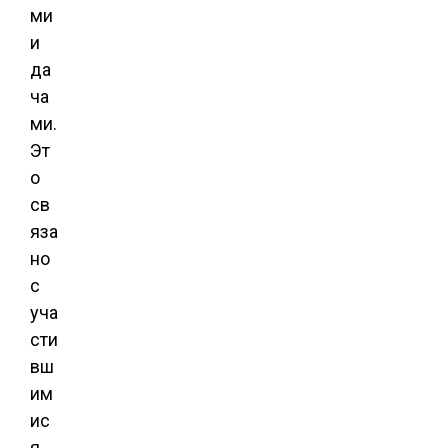
ми
и
да
ча
ми.
Эт
о
св
яза
но
с
уча
сти
вш
им
ис
я