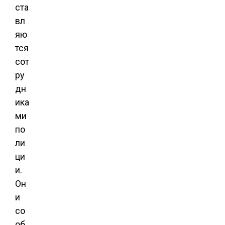
ста
вл
яю
тся
сот
ру
дн
ика
ми
по
ли
ци
и.
Он
и
со
об