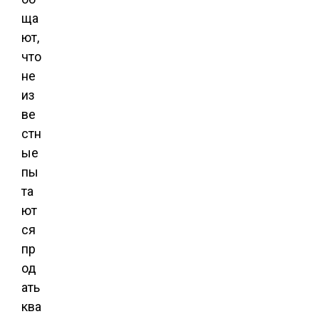
ща
ют,
что
не
из
ве
стн
ые
пы
та
ют
ся
пр
од
ать
ква