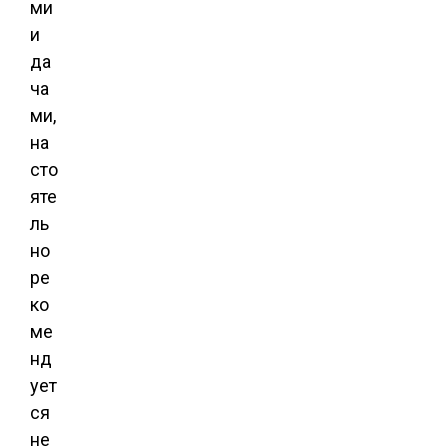
ми
и
да
ча
ми,
на
сто
яте
ль
но
ре
ко
ме
нд
ует
ся
не