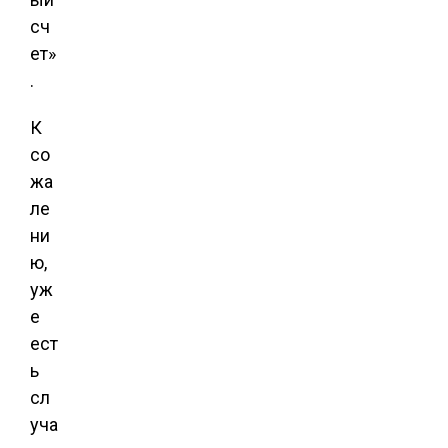
сч
ет»
.
К
со
жа
ле
ни
ю,
уж
е
ест
ь
сл
уча