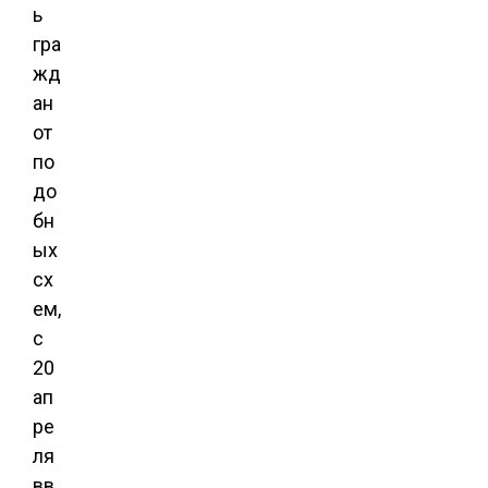
ь
гра
жд
ан
от
по
до
бн
ых
сх
ем,
с
20
ап
ре
ля
вв