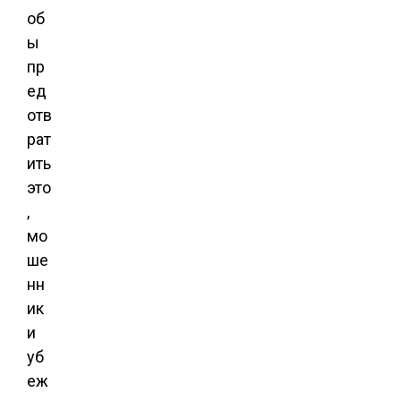
об
ы
пр
ед
отв
рат
ить
это
,
мо
ше
нн
ик
и
уб
еж