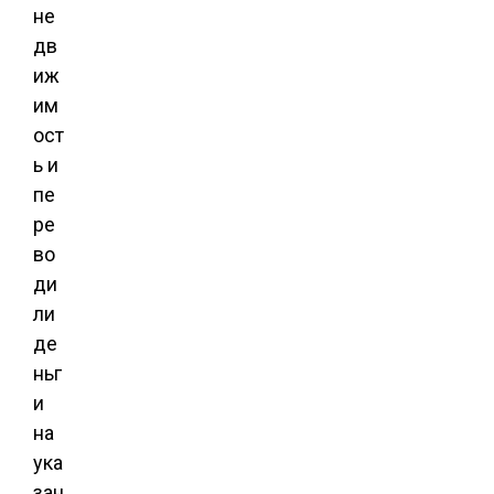
не
дв
иж
им
ост
ь и
пе
ре
во
ди
ли
де
ньг
и
на
ука
зан