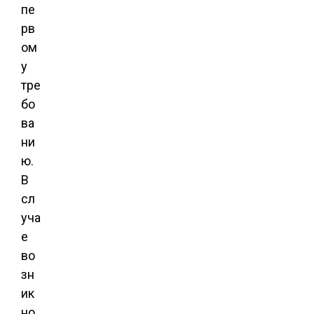
пе
рв
ом
у
тре
бо
ва
ни
ю.
В
сл
уча
е
во
зн
ик
но