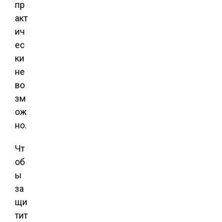
пр
акт
ич
ес
ки
не
во
зм
ож
но.
Чт
об
ы
за
щи
тит