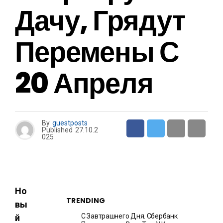
Дачу, Грядут
Перемены С
20 Апреля
By
guestposts
Published
27.10.2
025
Но
TRENDING
вы
С Завтрашнего Дня. Сбербанк
й