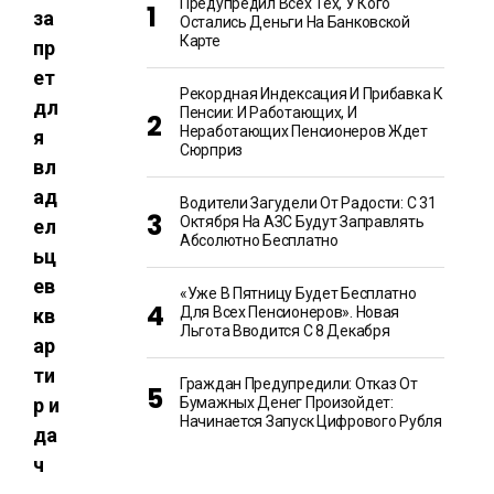
Предупредил Всех Тех, У Кого
за
Остались Деньги На Банковской
Карте
пр
ет
Рекордная Индексация И Прибавка К
дл
Пенсии: И Работающих, И
Неработающих Пенсионеров Ждет
я
Сюрприз
вл
ад
Водители Загудели От Радости: С 31
Октября На АЗС Будут Заправлять
ел
Абсолютно Бесплатно
ьц
ев
«Уже В Пятницу Будет Бесплатно
Для Всех Пенсионеров». Новая
кв
Льгота Вводится С 8 Декабря
ар
ти
Граждан Предупредили: Отказ От
р и
Бумажных Денег Произойдет:
Начинается Запуск Цифрового Рубля
да
ч