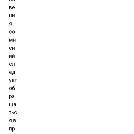
ве
ни
я
со
мн
ен
ий
сл
ед
ует
об
ра
ща
тьс
я в
пр