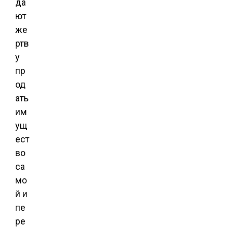
да
ют
же
ртв
у
пр
од
ать
им
ущ
ест
во
са
мо
й и
пе
ре