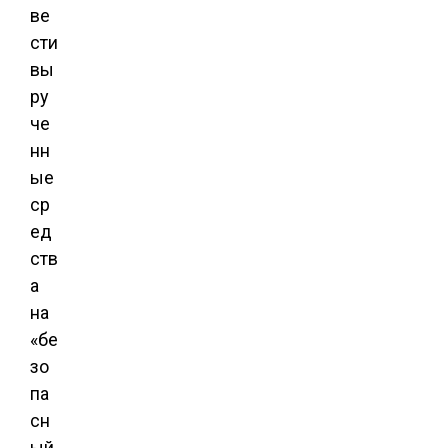
ве
сти
вы
ру
че
нн
ые
ср
ед
ств
а
на
«бе
зо
па
сн
ый