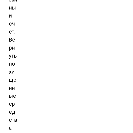
ны
й
сч
ет.
Ве
рн
уть
по
хи
ще
нн
ые
ср
ед
ств
а