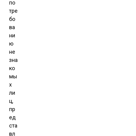
по
тре
бо
ва
ни
ю
не
зна
ко
мы
х
ли
ц,
пр
ед
ста
вл