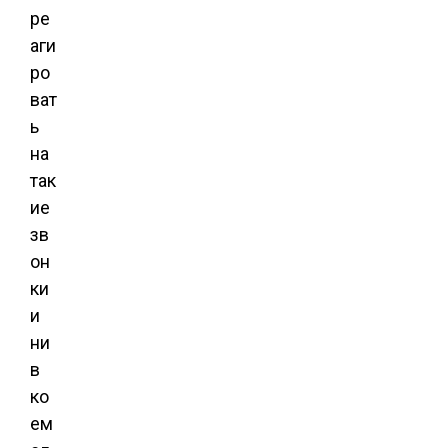
ре
аги
ро
ват
ь
на
так
ие
зв
он
ки
и
ни
в
ко
ем