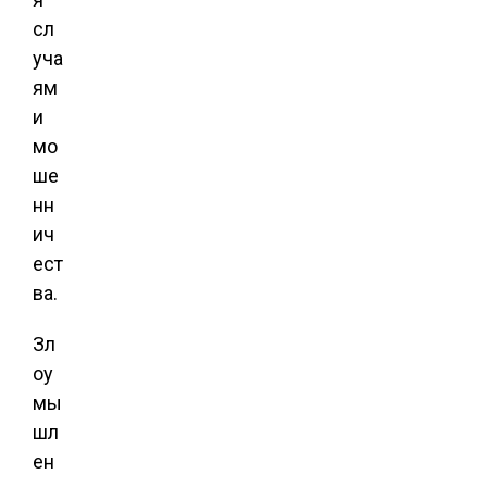
сл
уча
ям
и
мо
ше
нн
ич
ест
ва.
Зл
оу
мы
шл
ен