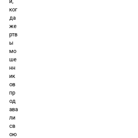
и,
ког
да
же
ртв
ы
мо
ше
нн
ик
ов
пр
од
ава
ли
св
ою