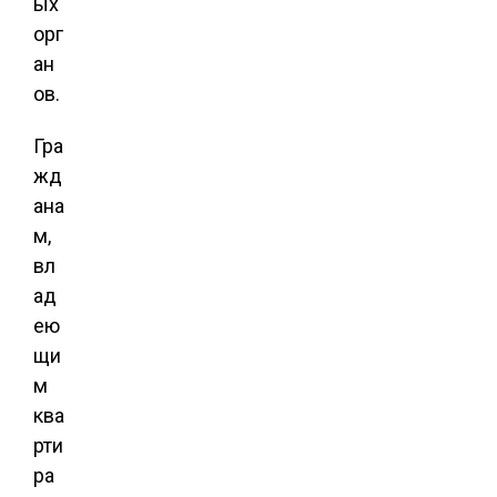
ых
орг
ан
ов.
Гра
жд
ана
м,
вл
ад
ею
щи
м
ква
рти
ра