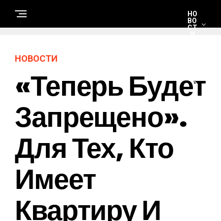
НО
ВО
СТ
И
НОВОСТИ
С
«Теперь Будет
Т
Р
О
И
Т
Запрещено».
Е
Л
Ь
С
Для Тех, Кто
Т
В
О
И
Р
Имеет
Е
М
О
Н
Квартиру И
Т