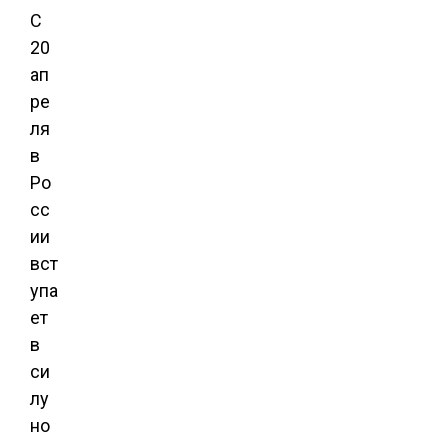
С
20
ап
ре
ля
в
Ро
сс
ии
вст
упа
ет
в
си
лу
но