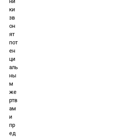
ни
ки
зв
он
ят
пот
ен
ци
аль
ны
м
же
ртв
ам
и
пр
ед