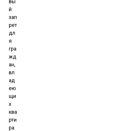
вы
й
зап
рет
дл
я
гра
жд
ан,
вл
ад
ею
щи
х
ква
рти
ра