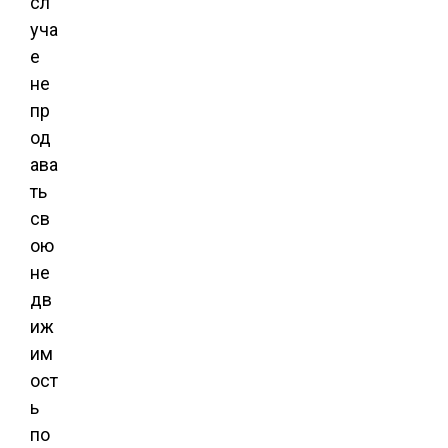
сл
уча
е
не
пр
од
ава
ть
св
ою
не
дв
иж
им
ост
ь
по