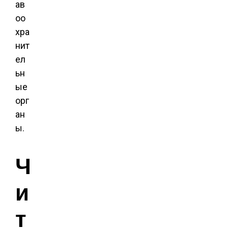
ав
оо
хра
нит
ел
ьн
ые
орг
ан
ы.
Ч
и
т