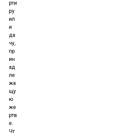
рти
ру
ил
и
да
чу,
пр
ин
ад
ле
жа
щу
ю
же
ртв
е.
Чт