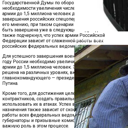
Государственной Думы по обороне, высказал мнение о
необходимости увеличения численности российской
армии до 1,5 миллиона человек для успешного
завершения российских спецопераций на Украине. По
его мнению, при таком сценарии спецоперация может
быть завершена уже в следующем году. Однако он
также подчеркнул, что успех армии Российской
Банная Печь: Варвара, Кос
Федерации зависит от слаженной работы всех
российских федеральных ведомств.
Для успешного завершения военных операций в 2024
году России необходимо увеличить численность своей
армии до 1,5 миллиона человек. Эта задача должна быть
решена на различных уровнях, включая Верховного
главнокомандующего — президента России Владимира
Путина.
Кроме того, для достижения целей необходимо набрать
контрактников, создать правильные формирования и
использовать их в атаках. Успех войск в зоне особого
назначения также зависит от скоординированной
работы всех федеральных ведомств. Местные
губернаторы и призывные комиссии также играют
важную роль в этом процессе.