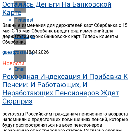
Остались Деньги На Банковской
Reddit
Карте
Pinterest
Важные изменения для держателей карт Сбербанка с 15
мая С 15 мая Сбербанк вводит ряд изменений для
держателей своих банковских карт. Теперь клиенты
Whatsapp
Сбербанка...
guestposts
18.04.2026
Whatsapp
Новости
Email
Рекордная Индексация И Прибавка К
Пенсии: И Работающих, И
Неработающих Пенсионеров Ждет
Сюрприз
sovross.ru Российским гражданам пенсионного возраста
напомнили о предстоящих повышениях пенсий, которые
будут распространяться на всех пенсионеров
независимо от их трудового статуса. Согласно словам