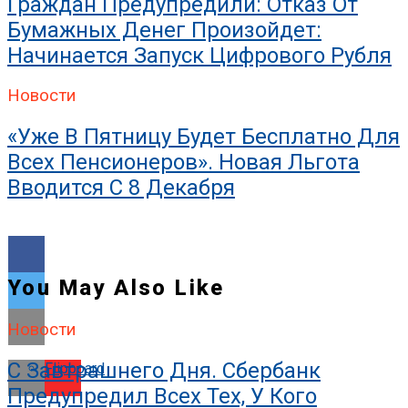
Граждан Предупредили: Отказ От
Бумажных Денег Произойдет:
Начинается Запуск Цифрового Рубля
Новости
«Уже В Пятницу Будет Бесплатно Для
Всех Пенсионеров». Новая Льгота
Вводится С 8 Декабря
You May Also Like
Новости
С Завтрашнего Дня. Сбербанк
Flipboard
Предупредил Всех Тех, У Кого