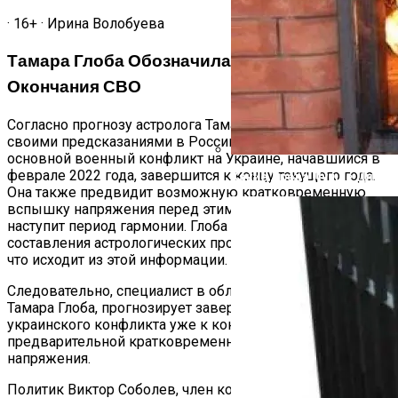
· 16+ · Ирина Волобуева
Тамара Глоба Обозначила Точную Дату
Окончания СВО
Согласно прогнозу астролога Тамары Глобы, известного
своими предсказаниями в России, она утверждает, что
основной военный конфликт на Украине, начавшийся в
феврале 2022 года, завершится к концу текущего года.
Какие Дрова Лучше Для Ба
Она также предвидит возможную кратковременную
вспышку напряжения перед этим событием, но затем
наступит период гармонии. Глоба опирается на свой опыт
составления астрологических прогнозов и утверждает,
что исходит из этой информации.
Следовательно, специалист в области астрологии,
Тамара Глоба, прогнозирует завершение российско-
украинского конфликта уже к концу текущего года с
предварительной кратковременной вспышкой
напряжения.
Политик Виктор Соболев, член комитета