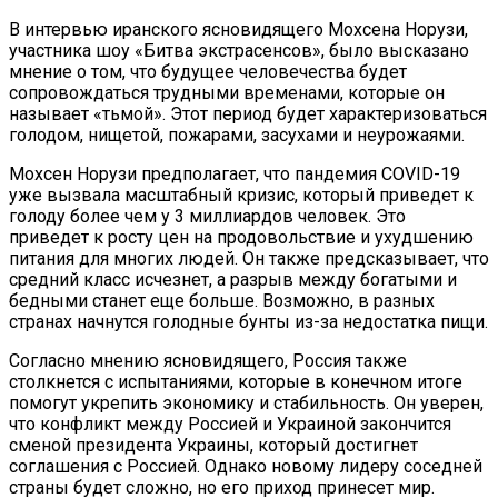
Искрогаситель На Трубу Б
В интервью иранского ясновидящего Мохсена Норузи,
участника шоу «Битва экстрасенсов», было высказано
мнение о том, что будущее человечества будет
сопровождаться трудными временами, которые он
называет «тьмой». Этот период будет характеризоваться
голодом, нищетой, пожарами, засухами и неурожаями.
Мохсен Норузи предполагает, что пандемия COVID-19
уже вызвала масштабный кризис, который приведет к
голоду более чем у 3 миллиардов человек. Это
приведет к росту цен на продовольствие и ухудшению
питания для многих людей. Он также предсказывает, что
средний класс исчезнет, а разрыв между богатыми и
бедными станет еще больше. Возможно, в разных
странах начнутся голодные бунты из-за недостатка пищи.
Согласно мнению ясновидящего, Россия также
столкнется с испытаниями, которые в конечном итоге
помогут укрепить экономику и стабильность. Он уверен,
что конфликт между Россией и Украиной закончится
сменой президента Украины, который достигнет
соглашения с Россией. Однако новому лидеру соседней
страны будет сложно, но его приход принесет мир.