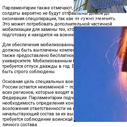
Парламентарии также отмечают, что мобилизованные
солдаты вероятно не будут отправлены домой до
окончания спецоперации, так как их нужно заменить.
Как Утеплить Баню Снаруж
Это может потребовать дополнительной частичной
мобилизации для замены тех, кто уже прошел
подготовку и находится на военной службе около года.
Для обеспечения мобилизованных бойцов их семьям
должны быть выплачены компенсации и пособия, а
также предоставлено бесплатное обучение в
университете. Мобилизованным бойцам также
требуется отпуск дважды в год. Все эти меры должны
быть строго соблюдены.
Основная цель специальных военных операций в
России остается неизменной — полное освобождение
всех регионов, которые входят в состав Российской
Федерации. Парламентарии подчеркивают
необходимость определения конкретных задач и
возложения ответственности на командиров и
начальствующий состав за их выполнение. Также
требуется соблюдение воинской дисциплины среди
личного состава.