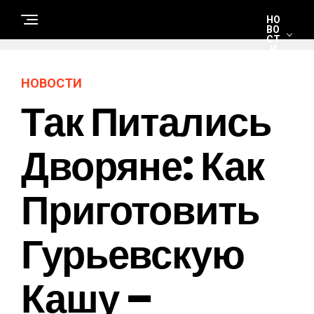
НО
ВО
СТ
И
НОВОСТИ
С
Так Питались
Т
Р
О
И
Т
Дворяне: Как
Е
Л
Ь
С
Приготовить
Т
В
О
И
Р
Гурьевскую
Е
М
О
Н
Кашу –
Т