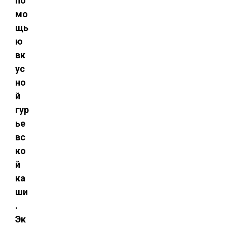
по
мо
щь
ю
вк
ус
но
й
гур
ье
вс
ко
й
ка
ши
.
Эк