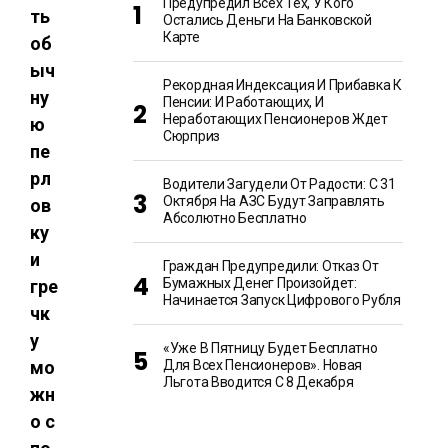
Предупредил Всех Тех, У Кого
ть
Остались Деньги На Банковской
Карте
об
ыч
Рекордная Индексация И Прибавка К
ну
Пенсии: И Работающих, И
Неработающих Пенсионеров Ждет
ю
Сюрприз
пе
рл
Водители Загудели От Радости: С 31
Октября На АЗС Будут Заправлять
ов
Абсолютно Бесплатно
ку
и
Граждан Предупредили: Отказ От
Бумажных Денег Произойдет:
гре
Начинается Запуск Цифрового Рубля
чк
у
«Уже В Пятницу Будет Бесплатно
мо
Для Всех Пенсионеров». Новая
Льгота Вводится С 8 Декабря
жн
о с