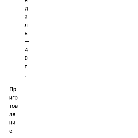
д
а
л
ь
—
4
0
г
.
Пр
иго
тов
ле
ни
е: