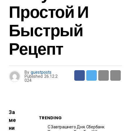
Простой И
Быстрый
Рецепт
By
guestposts
Published
26.12.2
024
За
TRENDING
ме
С Завтрашнего Дня. Сбербанк
ни