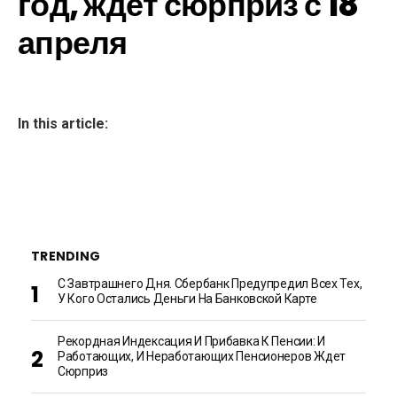
год, ждет сюрприз с 18
апреля
In this article:
TRENDING
С Завтрашнего Дня. Сбербанк Предупредил Всех Тех,
У Кого Остались Деньги На Банковской Карте
Рекордная Индексация И Прибавка К Пенсии: И
Работающих, И Неработающих Пенсионеров Ждет
Сюрприз