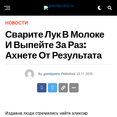
НОВОСТИ
Сварите Лук В Молоке
И Выпейте За Раз:
Ахнете От Результата
By
guestposts
Published
22.11.2025
Издавна люди стремились найти эликсир