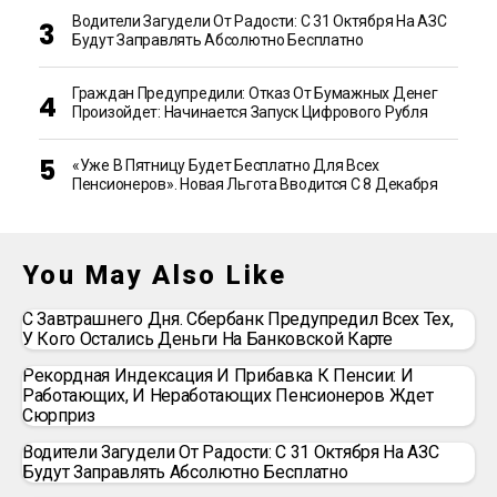
Водители Загудели От Радости: С 31 Октября На АЗС
Будут Заправлять Абсолютно Бесплатно
Граждан Предупредили: Отказ От Бумажных Денег
Произойдет: Начинается Запуск Цифрового Рубля
«Уже В Пятницу Будет Бесплатно Для Всех
Пенсионеров». Новая Льгота Вводится С 8 Декабря
You May Also Like
С Завтрашнего Дня. Сбербанк Предупредил Всех Тех,
У Кого Остались Деньги На Банковской Карте
Рекордная Индексация И Прибавка К Пенсии: И
Работающих, И Неработающих Пенсионеров Ждет
Сюрприз
Водители Загудели От Радости: С 31 Октября На АЗС
Будут Заправлять Абсолютно Бесплатно