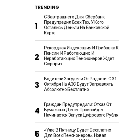
TRENDING
С Завтрашнего Дня. Сбербанк
Предупредил Всех Тех, У Кого
Остались Деньги На Банковской
Карте
Рекордная Индексация И Прибавка К
Пенсии: И Работающих, И
Неработающих Пенсионеров Ждет
Сюрприз
Водители Загудели От Радости: С 31
Октября На АЗС Будут Заправлять
Абсолютно Бесплатно
Граждан Предупредили: Отказ От
Бумажных Денег Произойдет:
Начинается Запуск Цифрового Рубля
«Уже В Пятницу Будет Бесплатно
Для Всех Пенсионеров». Новая