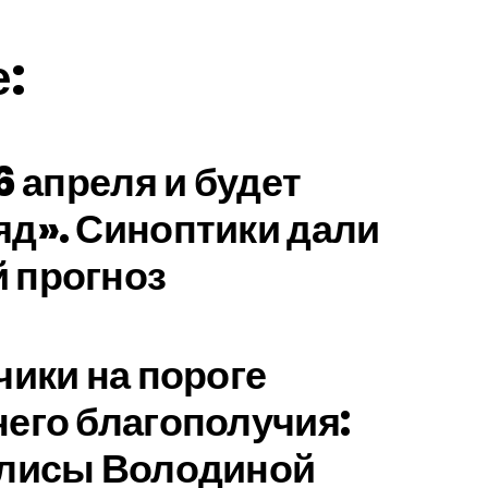
е:
6 апреля и будет
д». Синоптики дали
 прогноз
чики на пороге
его благополучия:
илисы Володиной