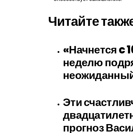
Читайте такж
«Начнется c 1
неделю подря
неожиданный
Эти счастлив
двадцатилетн
прогноз Вас