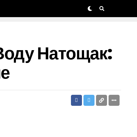
Воду Натощак:
ле