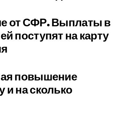
е от СФР. Выплаты в
ей поступят на карту
ля
мая повышение
у и на сколько