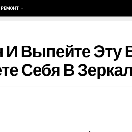
 РЕМОНТ
 И Выпейте Эту 
те Себя В Зерка