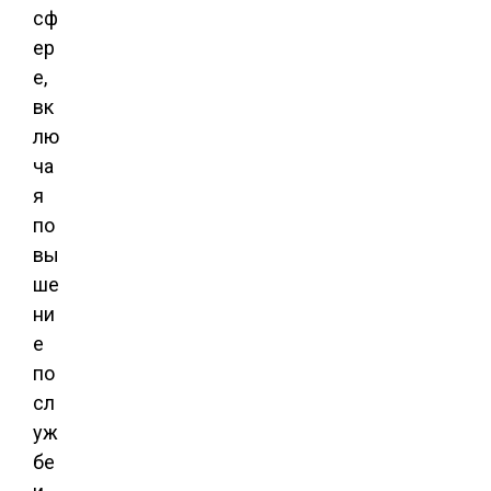
сф
ер
е,
вк
лю
ча
я
по
вы
ше
ни
е
по
сл
уж
бе