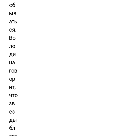
сб
ыв
ать
ся.
Во
ло
ди
на
гов
ор
ит,
что
зв
ез
ды
бл