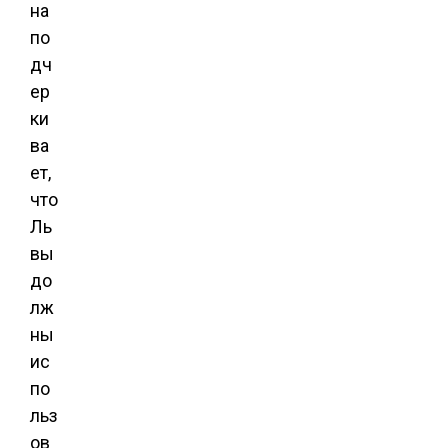
на
по
дч
ер
ки
ва
ет,
что
Ль
вы
до
лж
ны
ис
по
льз
ов