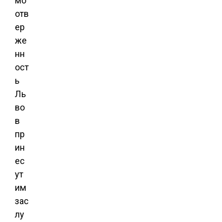
мо
отв
ер
же
нн
ост
ь
Ль
во
в
пр
ин
ес
ут
им
зас
лу