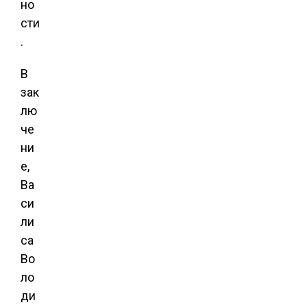
но
сти
.
В
зак
лю
че
ни
е,
Ва
си
ли
са
Во
ло
ди