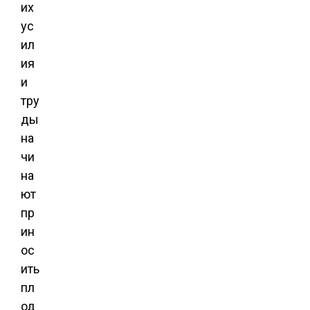
их
ус
ил
ия
и
тру
ды
на
чи
на
ют
пр
ин
ос
ить
пл
од