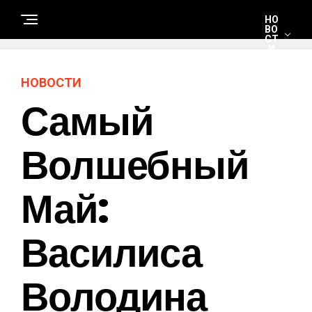
НО
ВО
СТ
И
НОВОСТИ
С
Самый
Т
Р
О
И
Т
Волшебный
Е
Л
Ь
С
Май:
Т
В
О
И
Р
Василиса
Е
М
О
Н
Володина
Т