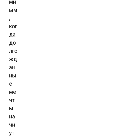
мн
ым
,
ког
да
до
лго
жд
ан
ны
е
ме
чт
ы
на
чн
ут