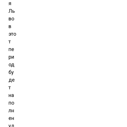
я
Ль
во
в
это
т
пе
ри
од
бу
де
т
на
по
лн
ен
уд