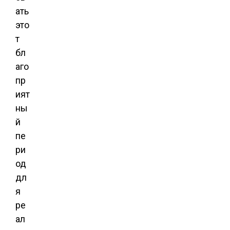
ать
это
т
бл
аго
пр
ият
ны
й
пе
ри
од
дл
я
ре
ал