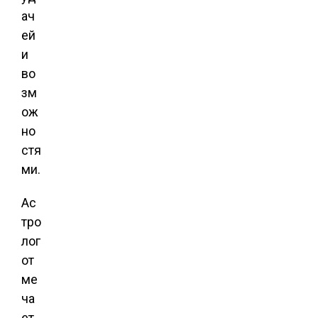
ач
ей
и
во
зм
ож
но
стя
ми.
Ас
тро
лог
от
ме
ча
ет,