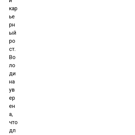
и
кар
ье
рн
ый
ро
ст.
Во
ло
ди
на
ув
ер
ен
а,
что
дл