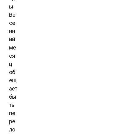
ы.
Ве
се
нн
ий
ме
ся
ц
об
ещ
ает
бы
ть
пе
ре
ло