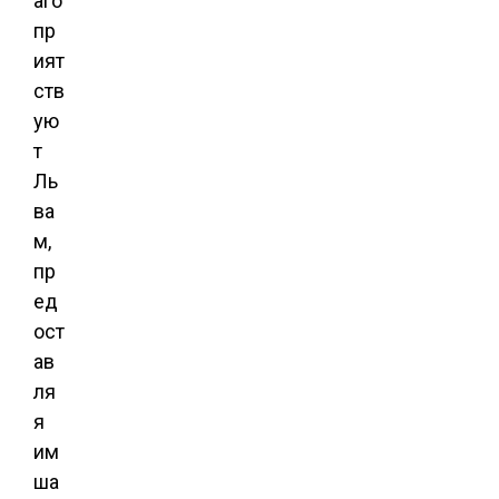
аго
пр
ият
ств
ую
т
Ль
ва
м,
пр
ед
ост
ав
ля
я
им
ша