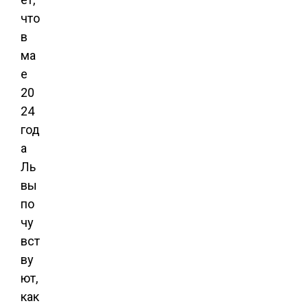
что
в
ма
е
20
24
год
а
Ль
вы
по
чу
вст
ву
ют,
как