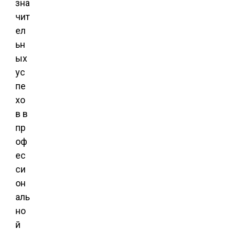
зна
чит
ел
ьн
ых
ус
пе
хо
в в
пр
оф
ес
си
он
аль
но
й