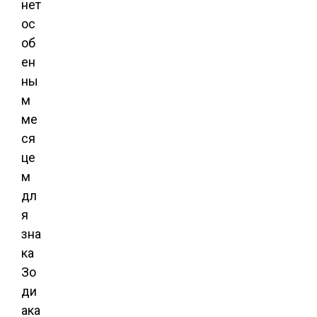
нет
ос
об
ен
ны
м
ме
ся
це
м
дл
я
зна
ка
Зо
ди
ака