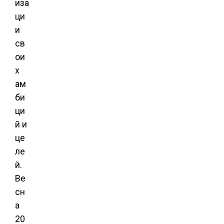
иза
ци
и
св
ои
х
ам
би
ци
й и
це
ле
й.
Ве
сн
а
20