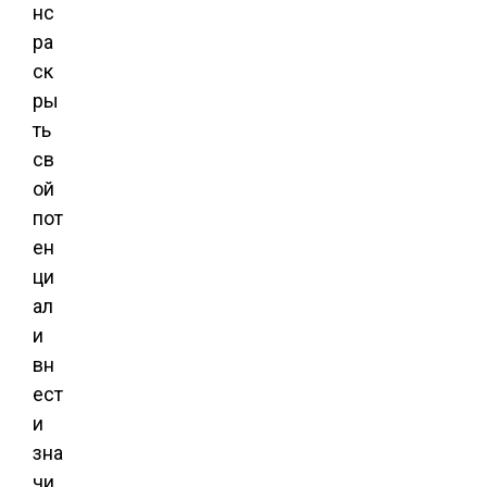
нс
ра
ск
ры
ть
св
ой
пот
ен
ци
ал
и
вн
ест
и
зна
чи