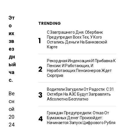
Эт
TRENDING
о
С Завтрашнего Дня. Сбербанк
их
Предупредил Всех Тех, У Кого
зв
Остались Деньги На Банковской
Карте
ез
дн
Рекордная Индексация И Прибавка К
ый
Пенсии: И Работающих, И
Неработающих Пенсионеров Ждет
ча
Сюрприз
с.
Водители Загудели От Радости: С 31
Ве
Октября На АЗС Будут Заправлять
Абсолютно Бесплатно
сн
ой
Граждан Предупредили: Отказ От
20
Бумажных Денег Произойдет:
Начинается Запуск Цифрового Рубля
24