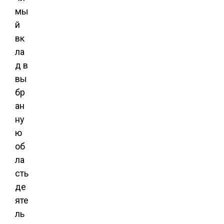
мы
й
вк
ла
д в
вы
бр
ан
ну
ю
об
ла
сть
де
яте
ль