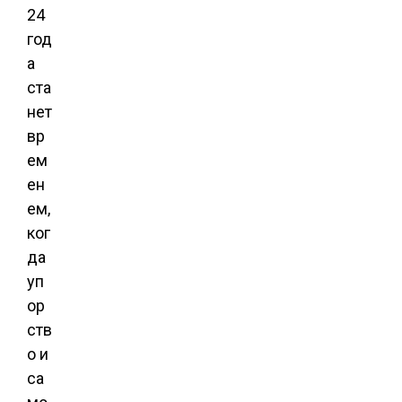
24
год
а
ста
нет
вр
ем
ен
ем,
ког
да
уп
ор
ств
о и
са