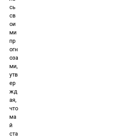
сь
св
ои
ми
пр
огн
оза
ми,
утв
ер
жд
ая,
что
ма
й
ста