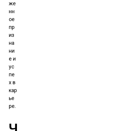
же
нн
ое
пр
из
на
ни
е и
ус
пе
х в
кар
ье
ре.
Ч