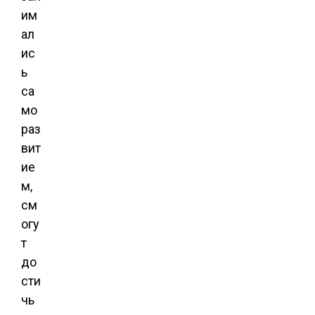
им
ал
ис
ь
са
мо
раз
вит
ие
м,
см
огу
т
до
сти
чь