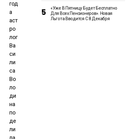
год
«Уже В Пятницу Будет Бесплатно
а
Для Всех Пенсионеров». Новая
Льгота Вводится С 8 Декабря
аст
ро
лог
Ва
си
ли
са
Во
ло
ди
на
по
де
ли
ла