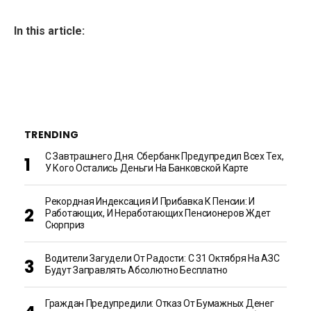
In this article:
TRENDING
С Завтрашнего Дня. Сбербанк Предупредил Всех Тех,
У Кого Остались Деньги На Банковской Карте
Рекордная Индексация И Прибавка К Пенсии: И
Работающих, И Неработающих Пенсионеров Ждет
Сюрприз
Водители Загудели От Радости: С 31 Октября На АЗС
Будут Заправлять Абсолютно Бесплатно
Граждан Предупредили: Отказ От Бумажных Денег