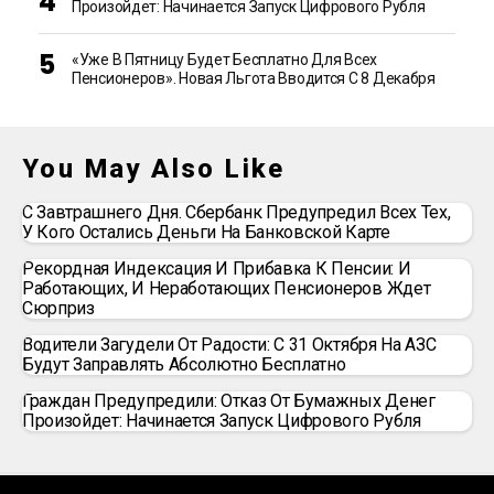
Произойдет: Начинается Запуск Цифрового Рубля
«Уже В Пятницу Будет Бесплатно Для Всех
Пенсионеров». Новая Льгота Вводится С 8 Декабря
You May Also Like
С Завтрашнего Дня. Сбербанк Предупредил Всех Тех,
У Кого Остались Деньги На Банковской Карте
Рекордная Индексация И Прибавка К Пенсии: И
Работающих, И Неработающих Пенсионеров Ждет
Сюрприз
Водители Загудели От Радости: С 31 Октября На АЗС
Будут Заправлять Абсолютно Бесплатно
Граждан Предупредили: Отказ От Бумажных Денег
Произойдет: Начинается Запуск Цифрового Рубля