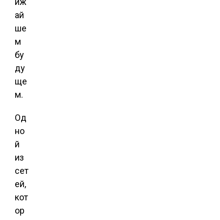
иж
ай
ше
м
бу
ду
ще
м.
Од
но
й
из
сет
ей,
кот
ор