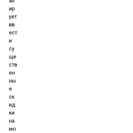
ан
ир
ует
вв
ест
и
су
ще
ств
ен
ны
е
ск
ид
ки
на
мо