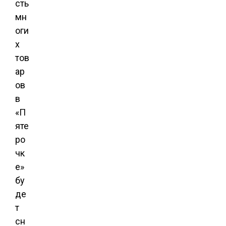
сть
мн
оги
х
тов
ар
ов
в
«П
яте
ро
чк
е»
бу
де
т
сн