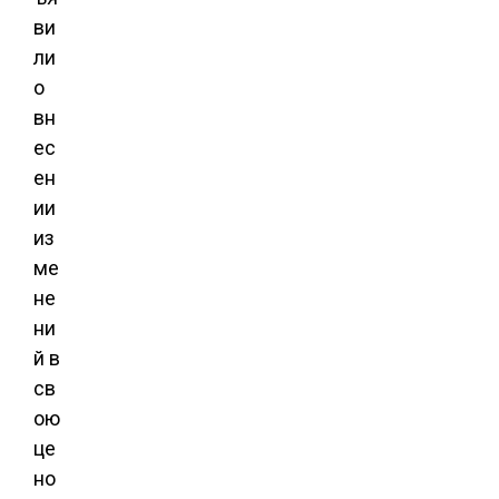
ви
ли
о
вн
ес
ен
ии
из
ме
не
ни
й в
св
ою
це
но