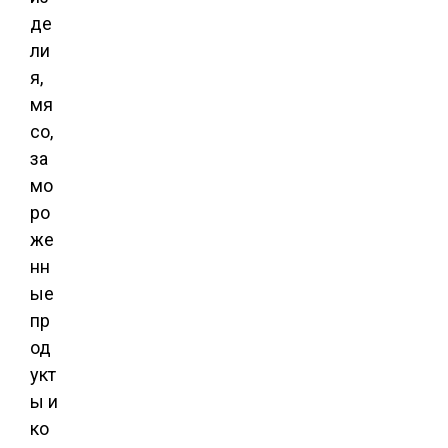
де
ли
я,
мя
со,
за
мо
ро
же
нн
ые
пр
од
укт
ы и
ко