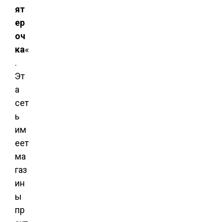
ят
ер
оч
ка
«
.
Эт
а
сет
ь
им
еет
ма
газ
ин
ы
пр