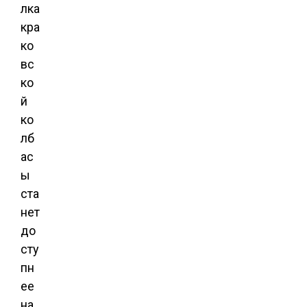
лка
кра
ко
вс
ко
й
ко
лб
ас
ы
ста
нет
до
сту
пн
ее
на