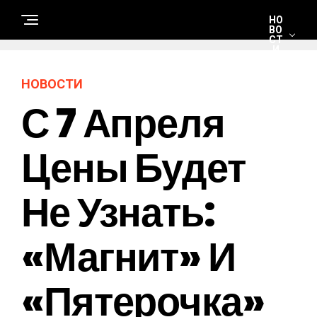
НО
ВО
СТ
И
НОВОСТИ
С
С 7 Апреля
Т
Р
О
И
Т
Цены Будет
Е
Л
Ь
С
Не Узнать:
Т
В
О
И
Р
«Магнит» И
Е
М
О
Н
«Пятерочка»
Т