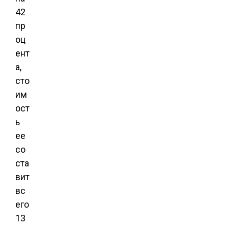
42
пр
оц
ент
а,
сто
им
ост
ь
ее
со
ста
вит
вс
его
13