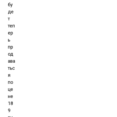
бу
де
т
теп
ер
ь
пр
од
ава
тьс
я
по
це
не
18
9