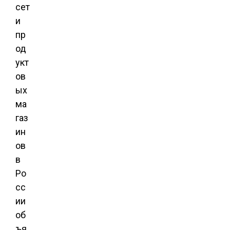
сет
и
пр
од
укт
ов
ых
ма
газ
ин
ов
в
Ро
сс
ии
об
ъя