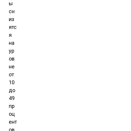
ы
сн
из
ятс
я
на
ур
ов
не
от
10
до
49
пр
оц
ент
ов.