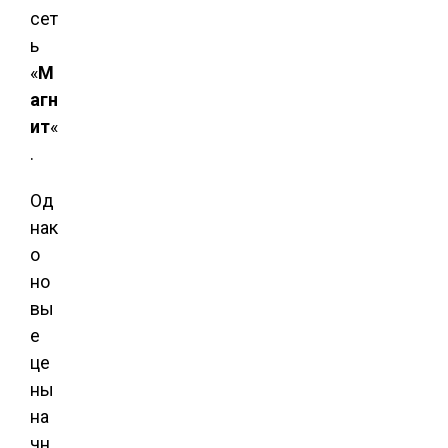
сет
ь
«
М
агн
ит
«
.
Од
нак
о
но
вы
е
це
ны
на
чн