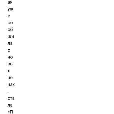
ая
уж
е
со
об
щи
ла
о
но
вы
х
це
нах
,
ста
ла
«
П