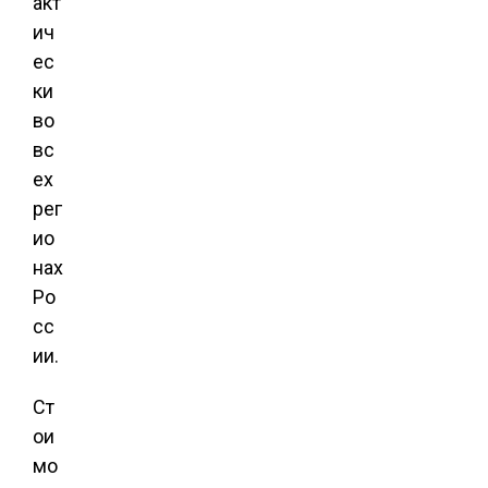
акт
ич
ес
ки
во
вс
ех
рег
ио
нах
Ро
сс
ии.
Ст
ои
мо