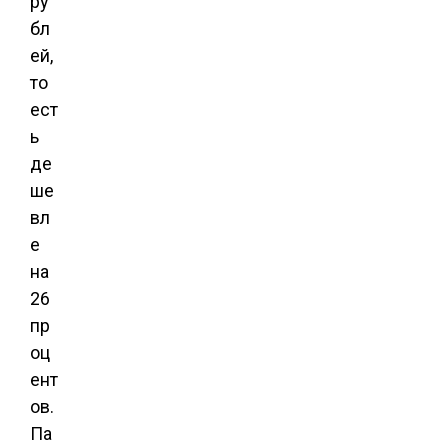
ру
бл
ей,
то
ест
ь
де
ше
вл
е
на
26
пр
оц
ент
ов.
Па