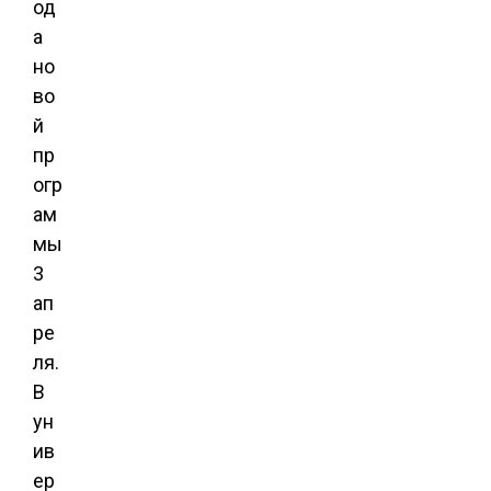
од
а
но
во
й
пр
огр
ам
мы
3
ап
ре
ля.
В
ун
ив
ер