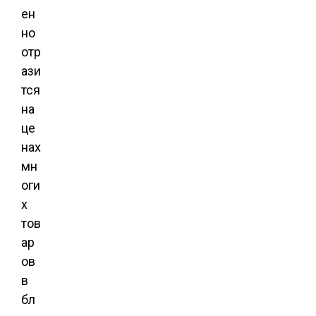
ен
но
отр
ази
тся
на
це
нах
мн
оги
х
тов
ар
ов
в
бл