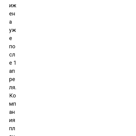
иж
ен
а
уж
е
по
сл
е 1
ап
ре
ля.
Ко
мп
ан
ия
пл