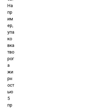
На
пр
им
ер,
упа
ко
вка
тво
рог
а
жи
рн
ост
ью
5
пр