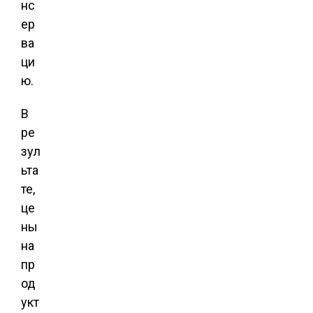
нс
ер
ва
ци
ю.
В
ре
зул
ьта
те,
це
ны
на
пр
од
укт