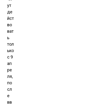
ут
де
йст
во
ват
ь
тол
ько
с 9
ап
ре
ля,
по
сл
е
вв