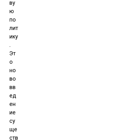
ву
ю
по
лит
ику
.
Эт
о
но
во
вв
ед
ен
ие
су
ще
ств