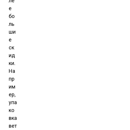
ле
е
бо
ль
ши
е
ск
ид
ки.
На
пр
им
ер,
упа
ко
вка
вет