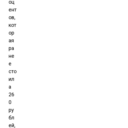
оц
ент
ов,
кот
ор
ая
ра
не
е
сто
ил
а
26
0
ру
бл
ей,