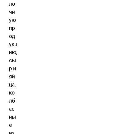
ло
чн
ую
пр
од
укц
ию,
сы
р и
яй
ца,
ко
лб
ас
ны
е
из