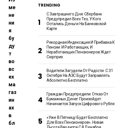
TRENDING
ме
С Завтрашнего Дня. Сбербанк
не
Предупредил Всех Тех, У Кого
ни
Остались Деньги На Банковской
Карте
я
бу
Рекордная Индексация И Прибавка К
ду
Пенсии: И Работающих, И
Неработающих Пенсионеров Ждет
т
Сюрприз
во
вс
Водители Загудели От Радости: С 31
Октября На АЗС Будут Заправлять
ех
Абсолютно Бесплатно
ма
газ
Граждан Предупредили: Отказ От
Бумажных Денег Произойдет:
ин
Начинается Запуск Цифрового Рубля
ах
в
«Уже В Пятницу Будет Бесплатно
бл
Для Всех Пенсионеров». Новая
Льгота Вводится С 8 Декабря