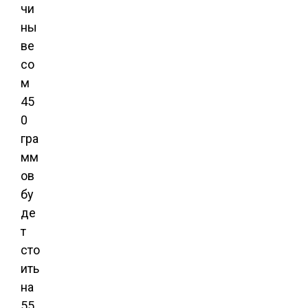
чи
ны
ве
со
м
45
0
гра
мм
ов
бу
де
т
сто
ить
на
55