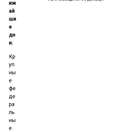
иж
ай
ши
е
дн
и.
Кр
уп
ны
е
фе
де
ра
ль
ны
е