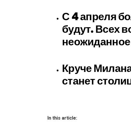
С 4 апреля б
будут. Всех 
неожиданное 
Круче Милана
станет столи
In this article: