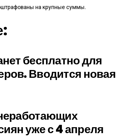
оштрафованы на крупные суммы.
е:
анет бесплатно для
еров. Вводится новая
 неработающих
иян уже с 4 апреля