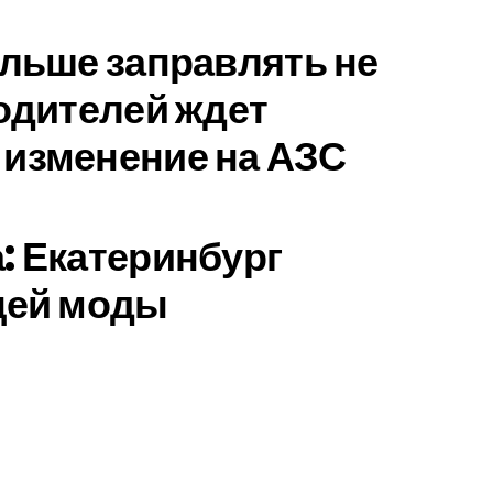
ольше заправлять не
водителей ждет
изменение на АЗС
: Екатеринбург
цей моды