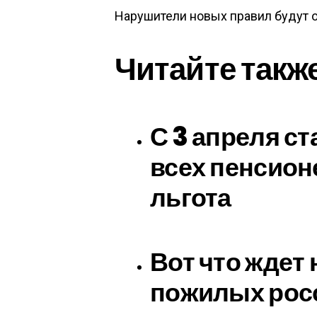
Нарушители новых правил будут 
Читайте такж
С 3 апреля ст
всех пенсион
льгота
Вот что ждет
пожилых росс