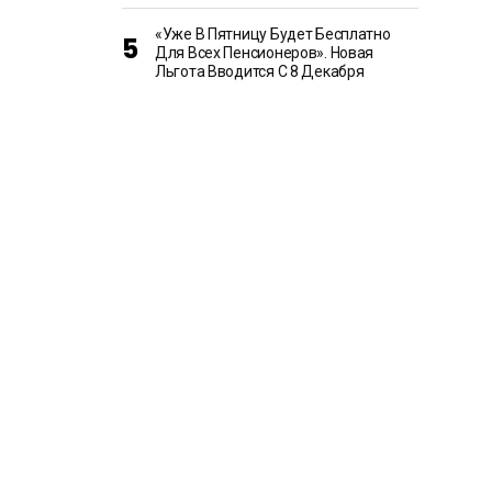
«Уже В Пятницу Будет Бесплатно
Для Всех Пенсионеров». Новая
Льгота Вводится С 8 Декабря