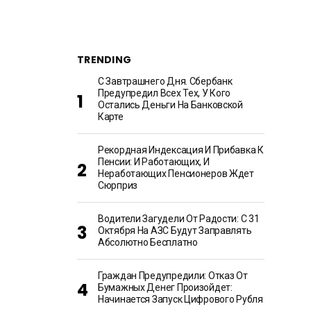
TRENDING
С Завтрашнего Дня. Сбербанк
Предупредил Всех Тех, У Кого
Остались Деньги На Банковской
Карте
Рекордная Индексация И Прибавка К
Пенсии: И Работающих, И
Неработающих Пенсионеров Ждет
Сюрприз
Водители Загудели От Радости: С 31
Октября На АЗС Будут Заправлять
Абсолютно Бесплатно
Граждан Предупредили: Отказ От
Бумажных Денег Произойдет:
Начинается Запуск Цифрового Рубля