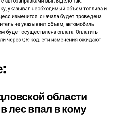
с автозаправками выглядело так:
вку, указывал необходимый объем топлива и
оцесс изменится: сначала будет проведена
одитель не указывает объем, автомобиль
ем будет осуществлена оплата. Оплатить
или через QR-код. Эти изменения ожидают
е:
дловской области
в лес впал в кому