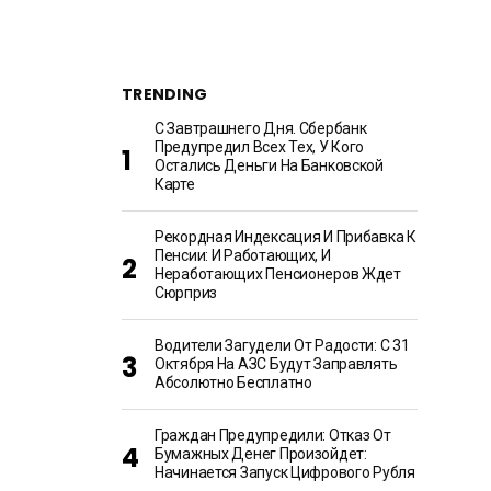
TRENDING
С Завтрашнего Дня. Сбербанк
Предупредил Всех Тех, У Кого
Остались Деньги На Банковской
Карте
Рекордная Индексация И Прибавка К
Пенсии: И Работающих, И
Неработающих Пенсионеров Ждет
Сюрприз
Водители Загудели От Радости: С 31
Октября На АЗС Будут Заправлять
Абсолютно Бесплатно
Граждан Предупредили: Отказ От
Бумажных Денег Произойдет:
Начинается Запуск Цифрового Рубля