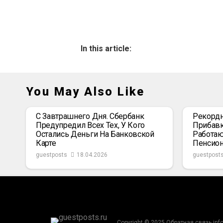
In this article:
You May Also Like
С Завтрашнего Дня. Сбербанк
Рекордн
Предупредил Всех Тех, У Кого
Прибавк
Остались Деньги На Банковской
Работаю
Карте
Пенсио
guestposts
18.04.2026
guestpost
Copyright © 2025 Обратная связь inf