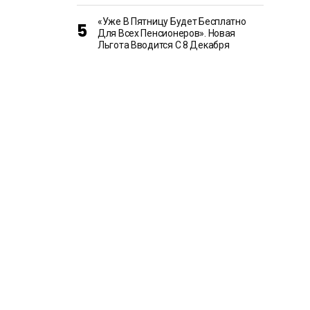
«Уже В Пятницу Будет Бесплатно
Для Всех Пенсионеров». Новая
Льгота Вводится С 8 Декабря