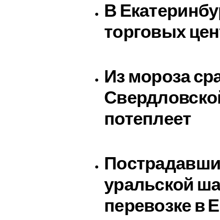
В Екатеринбу
торговых цен
Из мороза сра
Свердловской
потеплеет
Пострадавших
уральской ша
перевозке в 