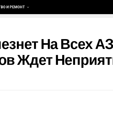
ВО И РЕМОНТ
чезнет На Всех А
ов Ждет Неприя