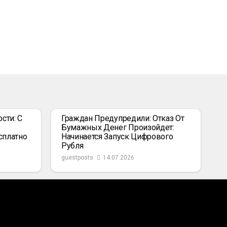
сти: С
Граждан Предупредили: Отказ От
Бумажных Денег Произойдет:
сплатно
Начинается Запуск Цифрового
Рубля
guestposts
14.07.2026