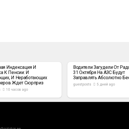
ая Индексация И
Водители Загудели От Радо
а К Пенсии: И
31 Октября На АЗС Будут
щих, И Неработающих
Заправлять Абсолютно Бе
неров Ждет Сюрприз
guestposts
5 дней ago
s
10 часов ago
o@gototop.ee