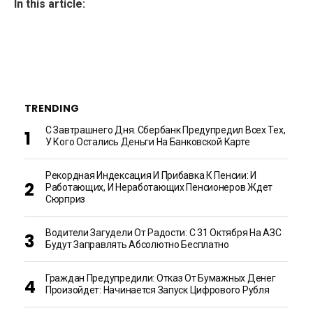
In this article:
TRENDING
С Завтрашнего Дня. Сбербанк Предупредил Всех Тех,
У Кого Остались Деньги На Банковской Карте
Рекордная Индексация И Прибавка К Пенсии: И
Работающих, И Неработающих Пенсионеров Ждет
Сюрприз
Водители Загудели От Радости: С 31 Октября На АЗС
Будут Заправлять Абсолютно Бесплатно
Граждан Предупредили: Отказ От Бумажных Денег
Произойдет: Начинается Запуск Цифрового Рубля