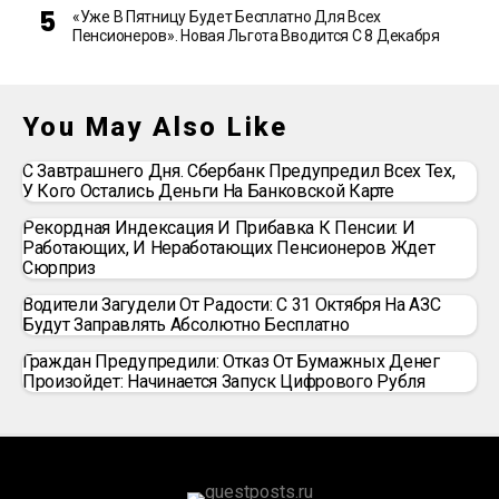
«Уже В Пятницу Будет Бесплатно Для Всех
Пенсионеров». Новая Льгота Вводится С 8 Декабря
You May Also Like
С Завтрашнего Дня. Сбербанк Предупредил Всех Тех,
У Кого Остались Деньги На Банковской Карте
Рекордная Индексация И Прибавка К Пенсии: И
Работающих, И Неработающих Пенсионеров Ждет
Сюрприз
Водители Загудели От Радости: С 31 Октября На АЗС
Будут Заправлять Абсолютно Бесплатно
Граждан Предупредили: Отказ От Бумажных Денег
Произойдет: Начинается Запуск Цифрового Рубля