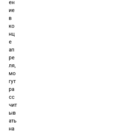
ен
ие
в
ко
нц
е
ап
ре
ля,
мо
гут
ра
сс
чит
ыв
ать
на