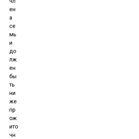
чл
ен
а
се
мь
и
до
лж
ен
бы
ть
ни
же
пр
ож
ито
чн