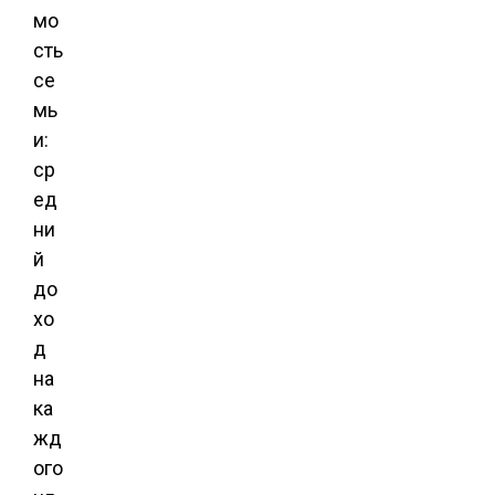
мо
сть
се
мь
и:
ср
ед
ни
й
до
хо
д
на
ка
жд
ого