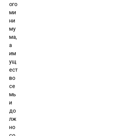
ого
ми
ни
му
ма,
а
им
ущ
ест
во
се
мь
и
до
лж
но
со