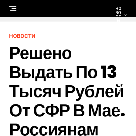
НО
ВО
СТ
И
НОВОСТИ
С
Решено
Т
Р
О
И
Т
Выдать По 13
Е
Л
Ь
С
Тысяч Рублей
Т
В
О
И
Р
От СФР В Мае.
Е
М
О
Н
Россиянам
Т