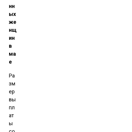
нн
ых
же
нщ
ин
в
ма
е
Ра
зм
ер
вы
пл
ат
ы
со