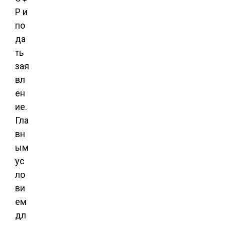
Р и
по
да
ть
зая
вл
ен
ие.
Гла
вн
ым
ус
ло
ви
ем
дл