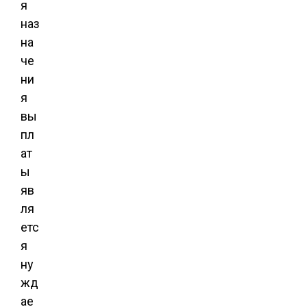
я
наз
на
че
ни
я
вы
пл
ат
ы
яв
ля
етс
я
ну
жд
ае