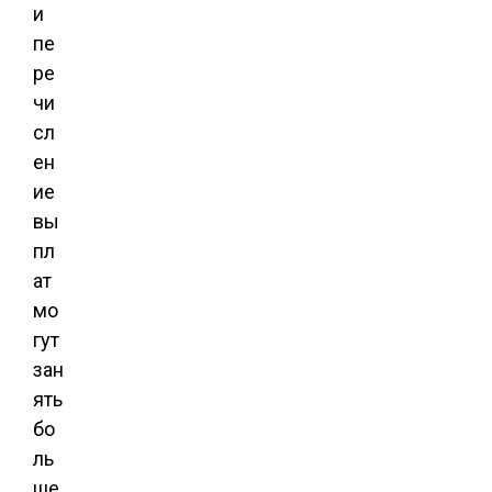
и
пе
ре
чи
сл
ен
ие
вы
пл
ат
мо
гут
зан
ять
бо
ль
ше