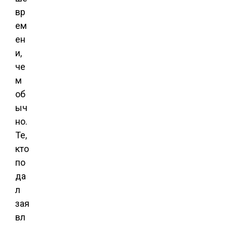
вр
ем
ен
и,
че
м
об
ыч
но.
Те,
кто
по
да
л
зая
вл