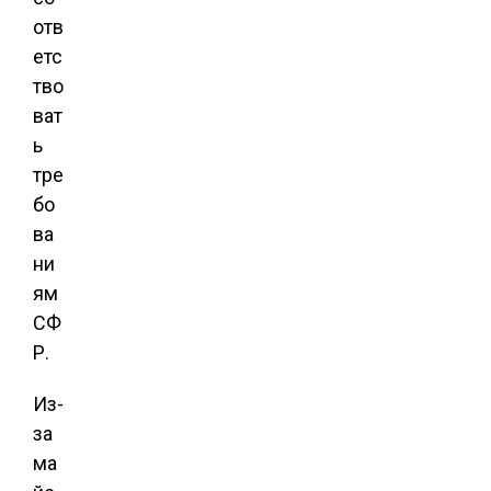
отв
етс
тво
ват
ь
тре
бо
ва
ни
ям
СФ
Р.
Из-
за
ма