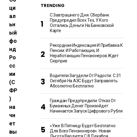
TRENDING
ци
С Завтрашнего Дня. Сбербанк
ал
Предупредил Всех Тех, У Кого
ьн
Остались Деньги На Банковской
Карте
ый
фо
Рекордная Индексация И Прибавка К
нд
Пенсии: И Работающих, И
Неработающих Пенсионеров Ждет
Ро
Сюрприз
сс
ии
Водители Загудели От Радости: С 31
Октября На АЗС Будут Заправлять
(С
Абсолютно Бесплатно
ФР
)
Граждан Предупредили: Отказ От
Бумажных Денег Произойдет:
на
Начинается Запуск Цифрового Рубля
чн
ет
«Уже В Пятницу Будет Бесплатно
вы
Для Всех Пенсионеров». Новая
Льгота Вводится С 8 Декабря