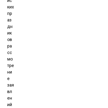
йс
ких
пр
аз
дн
ик
ов
ра
сс
мо
тре
ни
е
зая
вл
ен
ий