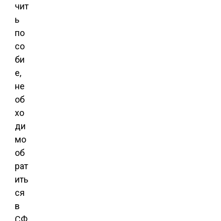
чит
ь
по
со
би
е,
не
об
хо
ди
мо
об
рат
ить
ся
в
СФ