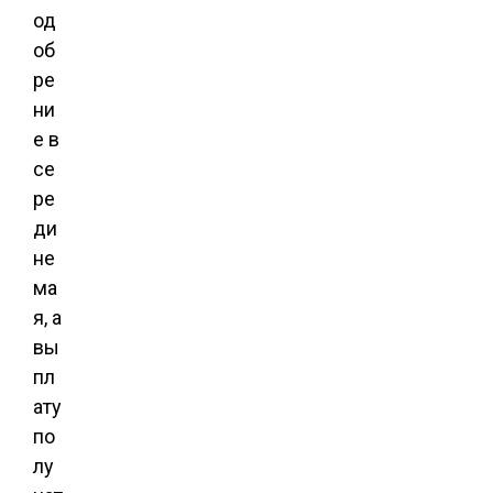
од
об
ре
ни
е в
се
ре
ди
не
ма
я, а
вы
пл
ату
по
лу