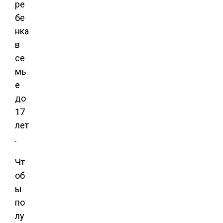
ре
бе
нка
в
се
мь
е
до
17
лет
.
Чт
об
ы
по
лу