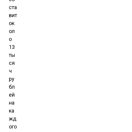
ста
вит
ок
ол
о
13
ты
ся
ч
ру
бл
ей
на
ка
жд
ого