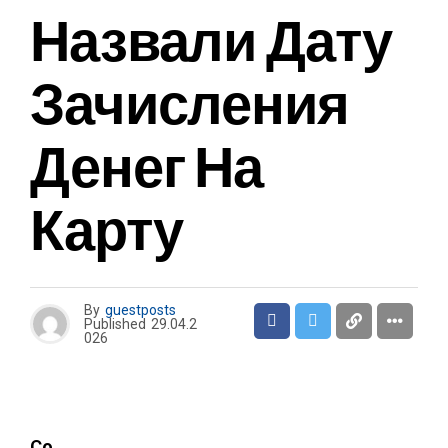
Назвали Дату
Зачисления
Денег На
Карту
By
guestposts
Published
29.04.2
026
Со