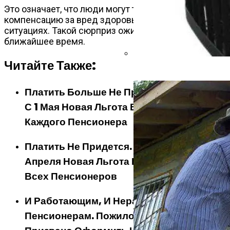
Это означает, что люди могут требовать
компенсацию за вред здоровью в подобных
ситуациях. Такой сюрприз ожидает всех россиян в
ближайшее время.
Читайте Также:
Банная Печь: Варвара, Кос
Платить Больше Не Придется. Начиная
С 1 Мая Новая Льгота Вводится Для
Каждого Пенсионера
Платить Не Придется. Начиная С 21
Апреля Новая Льгота Вводится Для
Всех Пенсионеров
И Работающим, И Неработающим
Пенсионерам. Пожилое Население