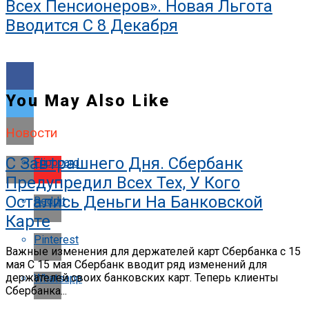
Всех Пенсионеров». Новая Льгота
Вводится С 8 Декабря
You May Also Like
Новости
С Завтрашнего Дня. Сбербанк
Flipboard
Предупредил Всех Тех, У Кого
Остались Деньги На Банковской
Reddit
Карте
Pinterest
Важные изменения для держателей карт Сбербанка с 15
мая С 15 мая Сбербанк вводит ряд изменений для
держателей своих банковских карт. Теперь клиенты
Whatsapp
Сбербанка...