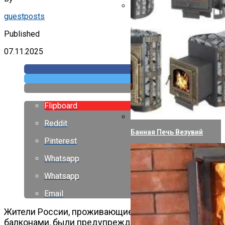
Зря Что Ли Прививались? 
guestposts
Published
07.11.2025
Flipboard
Reddit
Банная Печь Везувий
Pinterest
Whatsapp
Whatsapp
Email
Жители России, проживающие в квартирах с
балконами, были предупреждены о новом