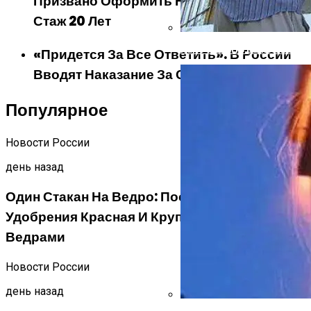
Призвано Оформить Новую Льготу За
Стаж 20 Лет
Как Утеплить Баню Снаруж
«Придется За Все Ответить». В России
Вводят Наказание За Спам-Звонки
Популярное
Новости России
день назад
Один Стакан На Ведро: После Этого
Удобрения Красная И Крупная Вишня Идет
Ведрами
Новости России
день назад