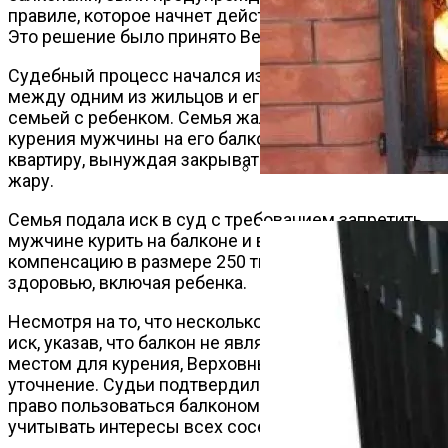
правиле, которое начнет действовать с 20 апреля.
Это решение было принято Верховным судом.
Судебный процесс начался из-за конфликта
между одним из жильцов и его соседями сверху,
семьей с ребенком. Семья жаловалась, что дым от
курения мужчины на его балконе проникает в их
квартиру, вынуждая закрывать окна, особенно в
жару.
Какие Дрова Лучше Для Ба
Семья подала иск в суд с требованием запретить
мужчине курить на балконе и выплатить им
компенсацию в размере 250 тысяч рублей за вред
здоровью, включая ребенка.
Несмотря на то, что несколько судов отклонили
иск, указав, что балкон не является запрещенным
местом для курения, Верховный суд внес важное
уточнение. Судьи подтвердили, что жильцы имеют
право пользоваться балконом, но при этом должны
учитывать интересы всех соседей.