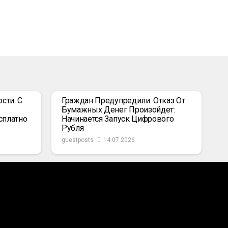
сти: С
Граждан Предупредили: Отказ От
Бумажных Денег Произойдет:
сплатно
Начинается Запуск Цифрового
Рубля
guestposts
14.07.2026