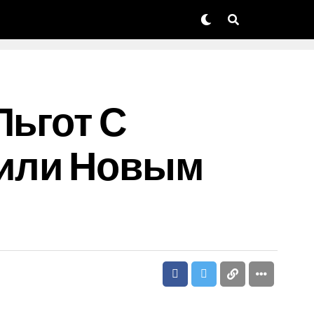
Льгот С
шили Новым