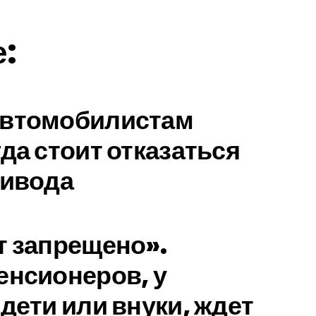
е:
автомобилистам
да стоит отказаться
ривода
т запрещено».
енсионеров, у
дети или внуки, ждет