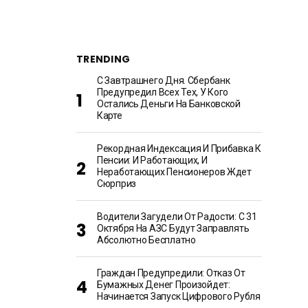
TRENDING
С Завтрашнего Дня. Сбербанк
Предупредил Всех Тех, У Кого
Остались Деньги На Банковской
Карте
Рекордная Индексация И Прибавка К
Пенсии: И Работающих, И
Неработающих Пенсионеров Ждет
Сюрприз
Водители Загудели От Радости: С 31
Октября На АЗС Будут Заправлять
Абсолютно Бесплатно
Граждан Предупредили: Отказ От
Бумажных Денег Произойдет:
Начинается Запуск Цифрового Рубля