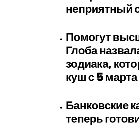
неприятный 
Помогут выс
Глоба назвал
зодиака, кот
куш с 5 марта
Банковские к
теперь готов