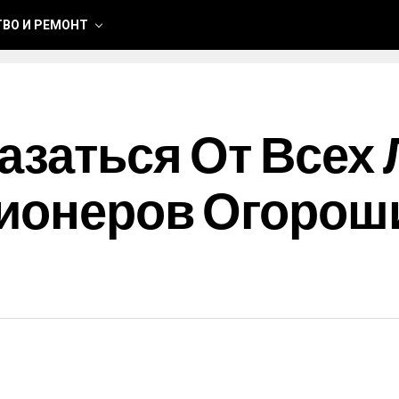
ВО И РЕМОНТ
азаться От Всех 
сионеров Огоро