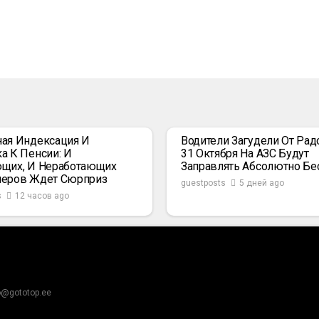
ая Индексация И
Водители Загудели От Радо
а К Пенсии: И
31 Октября На АЗС Будут
щих, И Неработающих
Заправлять Абсолютно Бе
неров Ждет Сюрприз
guestposts
5 дней ago
s
12 часов ago
o@gototop.ee