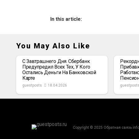
In this article:
You May Also Like
С Завтрашнего Дня. Сбербанк
Рекордн
Предупредил Всех Тех, У Кого
Прибавк
Остались Деньги На Банковской
Работаю
Карте
Пенсио
guestposts
18.04.2026
guestpost
Copyright © 2025 Обратная связь inf