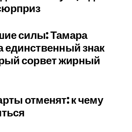
сюрприз
шие силы: Тамара
а единственный знак
орый сорвет жирный
арты отменят: к чему
иться