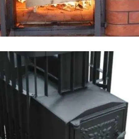
ля мужчин с 1953 года).
енсии должна быть не более 5%.
4 год.
е Для Бани, Как Правильно Топить, Сколько Топится Баня
ребованиям и проживающие на территории Российской Ф
могут обратиться в СФР с соответствующими документам
ата в размере 10 000 рублей была утверждена президентс
у по разным причинам.
021 году, он может обратиться за ней в 2024 году в СФР п
еобходимые документы.
м пенсионерам в 2024 году не предусмотрено, и речь иде
овался своим правом на нее.