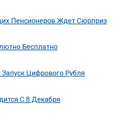
ющих Пенсионеров Ждет Сюрприз
олютно Бесплатно
 Запуск Цифрового Рубля
дится С 8 Декабря