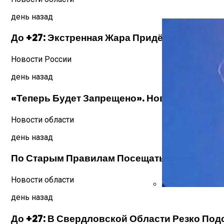
Как Утеплить Ба
день назад
До +27: Экстренная Жара Придёт В Свердл
Новости России
день назад
«Теперь Будет Запрещено». Новые Правила
Новости области
день назад
По Старым Правилам Посещать Кладбища Е
Новости области
день назад
Искрогаситель На
До +27: В Свердловской Области Резко Под