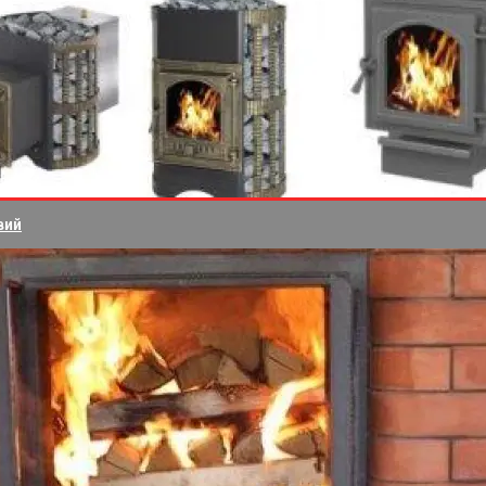
вий
ся на всех граждан, достигших пенсионного возраста, как
ужчин и с 1957 по 1966 год для женщин.
ать ряду дополнительных условий, установленных ФЗ №36