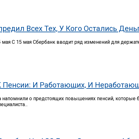
редил Всех Тех, У Кого Остались День
 мая С 15 мая Сбербанк вводит ряд изменений для держате
К Пенсии: И Работающих, И Неработа
а напомнили о предстоящих повышениях пенсий, которые б
ециалиста...