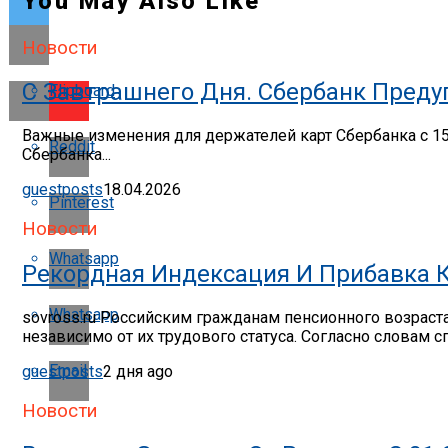
You May Also Like
Новости
С Завтрашнего Дня. Сбербанк Предуп
Flipboard
Важные изменения для держателей карт Сбербанка с 15
Reddit
Сбербанка...
guestposts
18.04.2026
Pinterest
Новости
Whatsapp
Рекордная Индексация И Прибавка 
Whatsapp
sovross.ru Российским гражданам пенсионного возраст
независимо от их трудового статуса. Согласно словам сп
Email
guestposts
2 дня ago
Новости