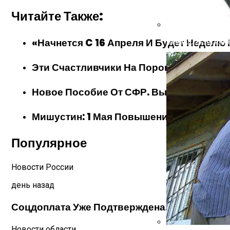
Читайте Также:
«Начнется C 16 Апреля И Будет Неделю
Банная Печь: Вар
Эти Счастливчики На Пороге Двадцати
Новое Пособие От СФР. Выплаты В 10 Ты
Мишустин: 1 Мая Повышение Пенсии — 
Популярное
Новости России
день назад
Соцдоплата Уже Подтверждена. Эту Сумму П
Новости области