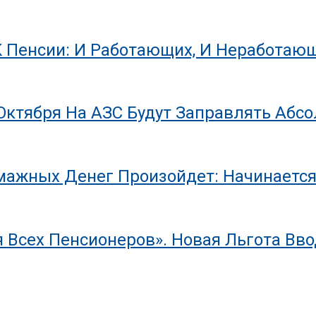
К Пенсии: И Работающих, И Неработа
 Октября На АЗС Будут Заправлять Абс
мажных Денег Произойдет: Начинается
 Всех Пенсионеров». Новая Льгота Вво