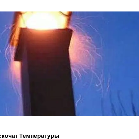
ню Снаружи
овскую Область
 Во Всех Супермаркетах Заработали Уже Сего
катеринбурга Больше Нельзя
 Трубу Бани Своими Руками
скочат Температуры