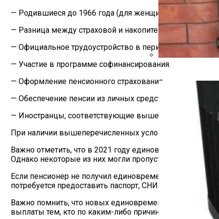
— Родившиеся до 1966 года (для женщин с 1957 года и д
— Разница между страховой и накопительной частями п
— Официальное трудоустройство в период с 2002 по 200
— Участие в программе софинансирования.
Какие Дрова Лучш
— Оформление пенсионного страхования.
— Обеспечение пенсии из личных средств.
— Иностранцы, соответствующие вышеперечисленным т
При наличии вышеперечисленных условий пенсионеры 
Важно отметить, что в 2021 году единовременная выпл
Однако некоторые из них могли пропустить эту выплат
Если пенсионер не получил единовременную выплату в 2
потребуется предоставить паспорт, СНИЛС и другие н
Важно помнить, что новых единовременных выплат все
выплаты тем, кто по каким-либо причинам не воспольз