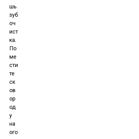
шь
зуб
оч
ист
ка.
По
ме
сти
те
ск
ов
ор
од
у
на
ого