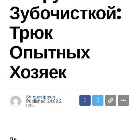
Зубочисткой:
Трюк
Опытных
Хозяек
By
guestposts
Published
24.09.2
025
Пр