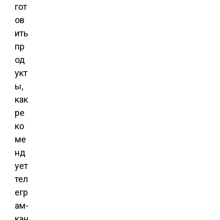
гот
ов
ить
пр
од
укт
ы,
как
ре
ко
ме
нд
ует
тел
егр
ам-
кан