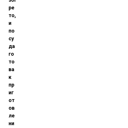
ре
то,
и
по
су
да
го
то
ва
к
пр
иг
от
ов
ле
ни