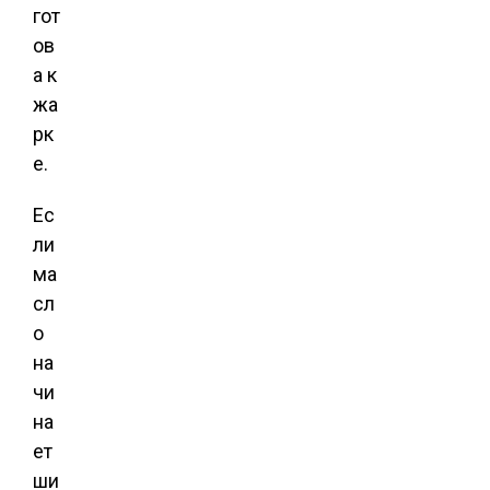
гот
ов
а к
жа
рк
е.
Ес
ли
ма
сл
о
на
чи
на
ет
ши