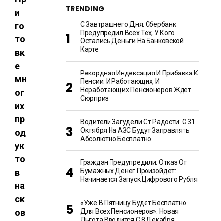
TRENDING
и
С Завтрашнего Дня. Сбербанк
го
Предупредил Всех Тех, У Кого
то
Остались Деньги На Банковской
Карте
вк
е
Рекордная Индексация И Прибавка К
мн
Пенсии: И Работающих, И
Неработающих Пенсионеров Ждет
ог
Сюрприз
их
пр
Водители Загудели От Радости: С 31
Октября На АЗС Будут Заправлять
од
Абсолютно Бесплатно
ук
то
Граждан Предупредили: Отказ От
Бумажных Денег Произойдет:
в
Начинается Запуск Цифрового Рубля
на
ск
«Уже В Пятницу Будет Бесплатно
ов
Для Всех Пенсионеров». Новая
Льгота Вводится С 8 Декабря