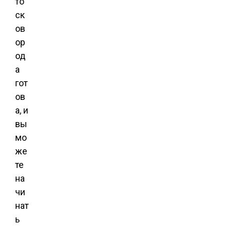
то
ск
ов
ор
од
а
гот
ов
а, и
вы
мо
же
те
на
чи
нат
ь