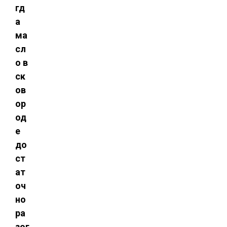
гд
а
ма
сл
о в
ск
ов
ор
од
е
до
ст
ат
оч
но
ра
зог