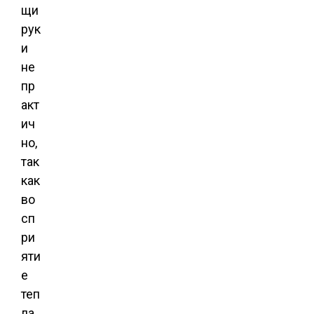
щи
рук
и
не
пр
акт
ич
но,
так
как
во
сп
ри
яти
е
теп
ла