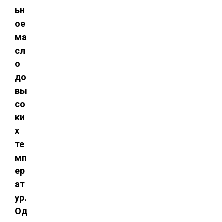
ьн
ое
ма
сл
о
до
вы
со
ки
х
те
мп
ер
ат
ур.
Од