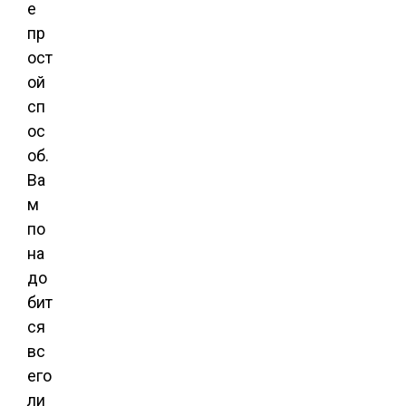
е
пр
ост
ой
сп
ос
об.
Ва
м
по
на
до
бит
ся
вс
его
ли