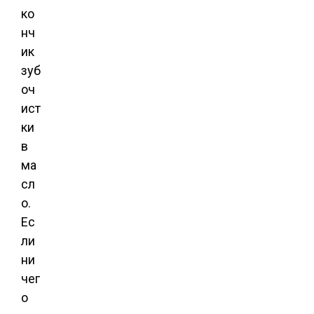
ко
нч
ик
зуб
оч
ист
ки
в
ма
сл
о.
Ес
ли
ни
чег
о