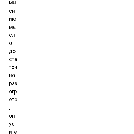
мн
ен
ию
ма
сл
о
до
ста
точ
но
раз
огр
ето
,
оп
уст
ите