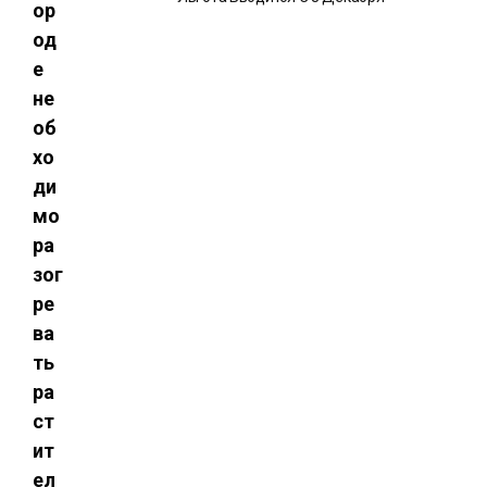
ор
од
е
не
об
хо
ди
мо
ра
зог
ре
ва
ть
ра
ст
ит
ел