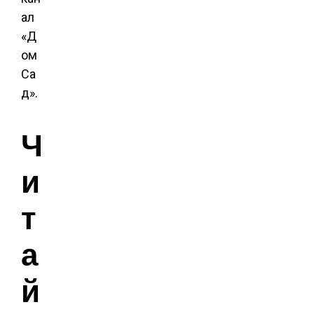
ал
«Д
ом
Са
д».
Ч
и
т
а
й