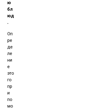
ю
бл
юд
.
Оп
ре
де
ле
ни
е
это
го
пр
и
по
мо