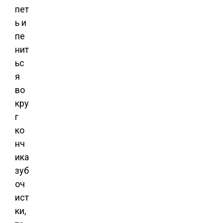
пет
ь и
пе
нит
ьс
я
во
кру
г
ко
нч
ика
зуб
оч
ист
ки,