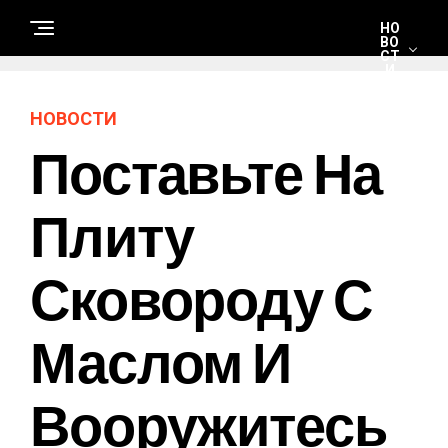
НО
ВО
СТ
И
НОВОСТИ
С
Поставьте На
Т
Р
О
И
Т
Плиту
Е
Л
Ь
С
Сковороду С
Т
В
О
И
Р
Маслом И
Е
М
О
Н
Вооружитесь
Т