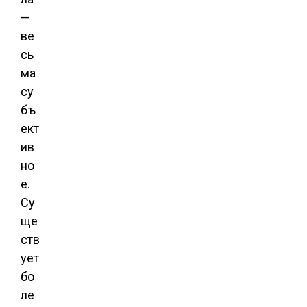
—
ве
сь
ма
су
бъ
ект
ив
но
е.
Су
ще
ств
ует
бо
ле