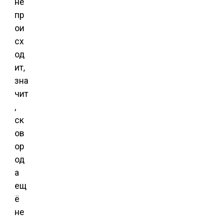
не
пр
ои
сх
од
ит,
зна
чит
,
ск
ов
ор
од
а
ещ
ё
не