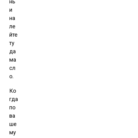
нь
и
на
ле
йте
ту
да
ма
сл
о.
Ко
гда
по
ва
ше
му