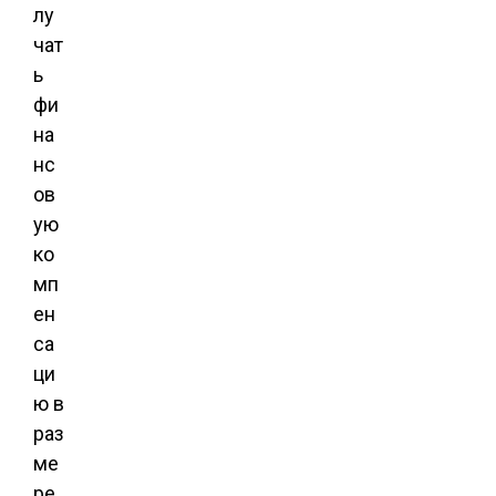
лу
чат
ь
фи
на
нс
ов
ую
ко
мп
ен
са
ци
ю в
раз
ме
ре