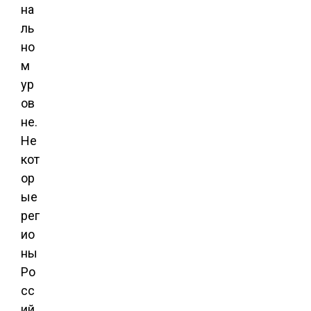
на
ль
но
м
ур
ов
не.
Не
кот
ор
ые
рег
ио
ны
Ро
сс
ий