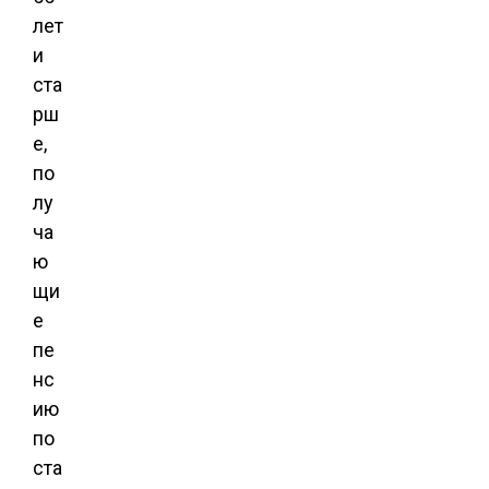
лет
и
ста
рш
е,
по
лу
ча
ю
щи
е
пе
нс
ию
по
ста