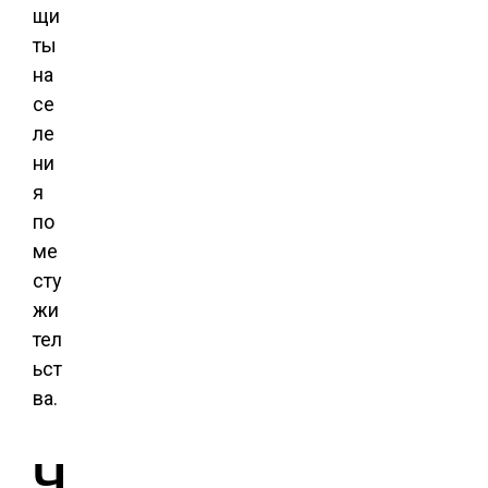
щи
ты
на
се
ле
ни
я
по
ме
сту
жи
тел
ьст
ва.
Ч