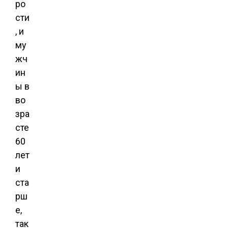
ро
сти
, и
му
жч
ин
ы в
во
зра
сте
60
лет
и
ста
рш
е,
так