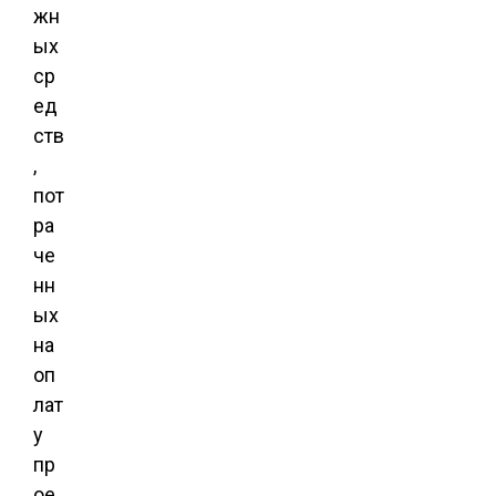
жн
ых
ср
ед
ств
,
пот
ра
че
нн
ых
на
оп
лат
у
пр
ое