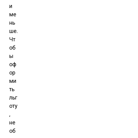
и
ме
нь
ше.
Чт
об
ы
оф
ор
ми
ть
льг
оту
,
не
об