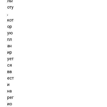
льг
оту
,
кот
ор
ую
пл
ан
ир
ует
ся
вв
ест
и
на
рег
ио