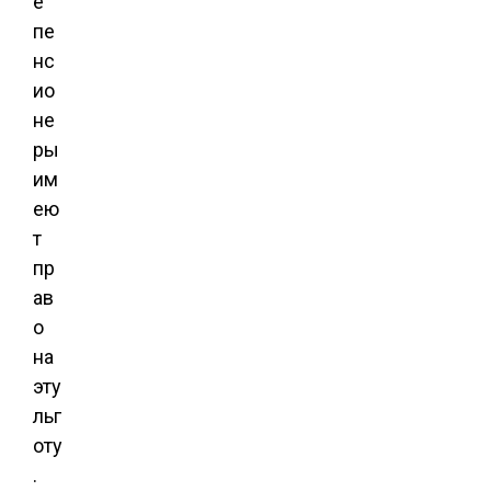
е
пе
нс
ио
не
ры
им
ею
т
пр
ав
о
на
эту
льг
оту
.