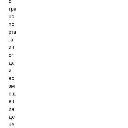
о
тра
нс
по
рта
, а
ин
ог
да
и
во
зм
ещ
ен
ия
де
не