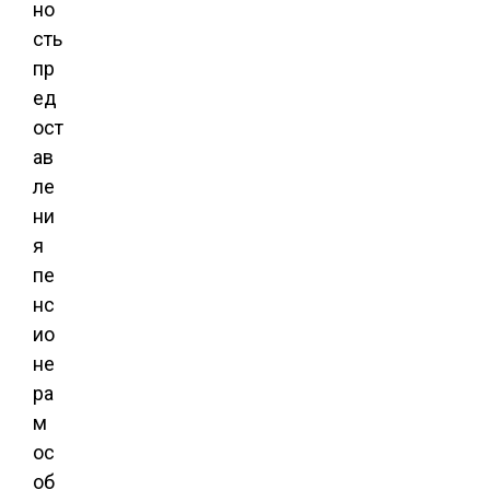
но
сть
пр
ед
ост
ав
ле
ни
я
пе
нс
ио
не
ра
м
ос
об