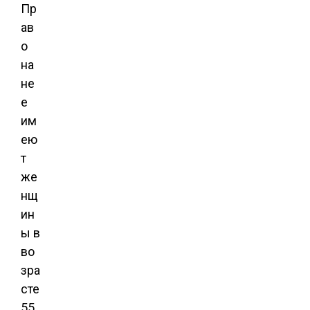
Пр
ав
о
на
не
е
им
ею
т
же
нщ
ин
ы в
во
зра
сте
55