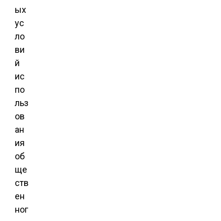
ых
ус
ло
ви
й
ис
по
льз
ов
ан
ия
об
ще
ств
ен
ног