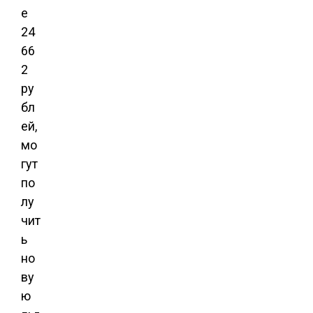
е
24
66
2
ру
бл
ей,
мо
гут
по
лу
чит
ь
но
ву
ю