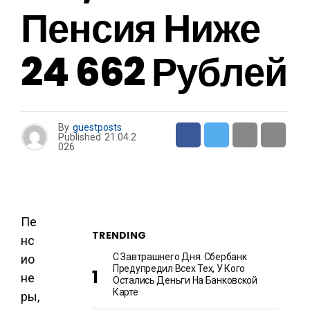
Пенсия Ниже
24 662 Рублей
By
guestposts
Published
21.04.2
026
Пе
TRENDING
нс
С Завтрашнего Дня. Сбербанк
ио
Предупредил Всех Тех, У Кого
не
Остались Деньги На Банковской
Карте
ры,