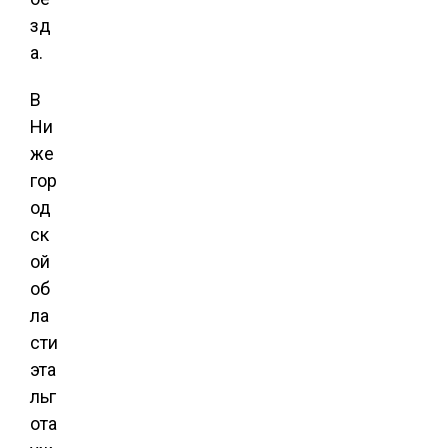
зд
а.
В
Ни
же
гор
од
ск
ой
об
ла
сти
эта
льг
ота