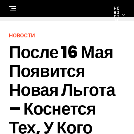
НО
ВО
СТ
И
НОВОСТИ
С
После 16 Мая
Т
Р
О
И
Т
Появится
Е
Л
Ь
С
Новая Льгота
Т
В
О
И
Р
– Коснется
Е
М
О
Н
Тех, У Кого
Т