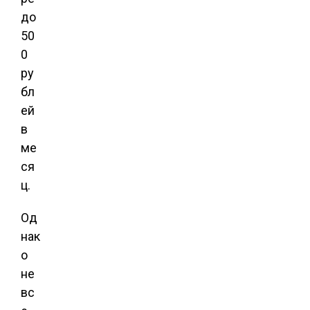
до
50
0
ру
бл
ей
в
ме
ся
ц.
Од
нак
о
не
вс