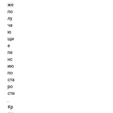
же
по
лу
ча
ю
щи
е
пе
нс
ию
по
ста
ро
сти
.
Кр