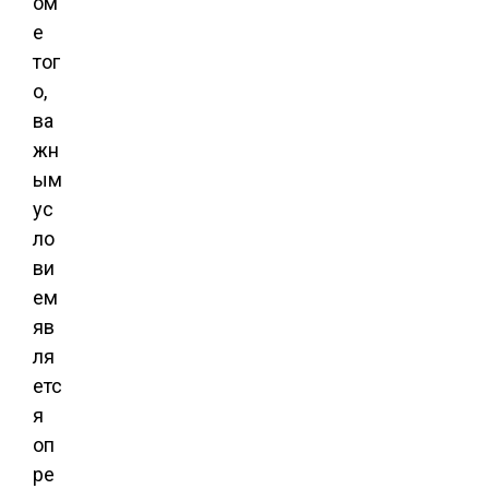
ом
е
тог
о,
ва
жн
ым
ус
ло
ви
ем
яв
ля
етс
я
оп
ре