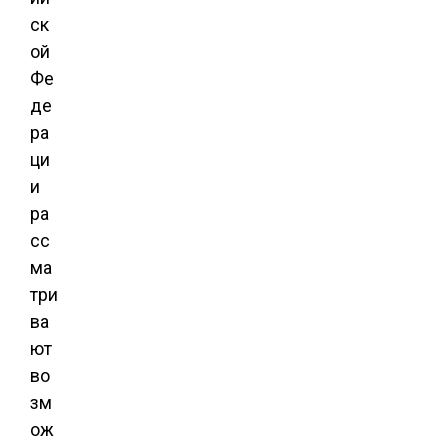
ск
ой
Фе
де
ра
ци
и
ра
сс
ма
три
ва
ют
во
зм
ож