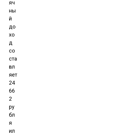
яч
ны
й
до
хо
д
со
ста
вл
яет
24
66
2
ру
бл
я
ил