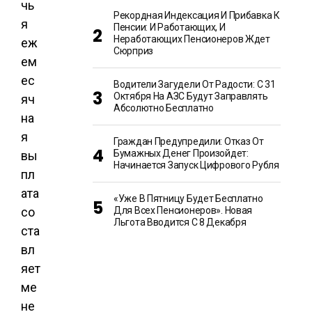
чь
Рекордная Индексация И Прибавка К
я
Пенсии: И Работающих, И
Неработающих Пенсионеров Ждет
еж
Сюрприз
ем
ес
Водители Загудели От Радости: С 31
Октября На АЗС Будут Заправлять
яч
Абсолютно Бесплатно
на
я
Граждан Предупредили: Отказ От
Бумажных Денег Произойдет:
вы
Начинается Запуск Цифрового Рубля
пл
ата
«Уже В Пятницу Будет Бесплатно
со
Для Всех Пенсионеров». Новая
Льгота Вводится С 8 Декабря
ста
вл
яет
ме
не