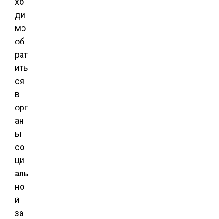
хо
ди
мо
об
рат
ить
ся
в
орг
ан
ы
со
ци
аль
но
й
за