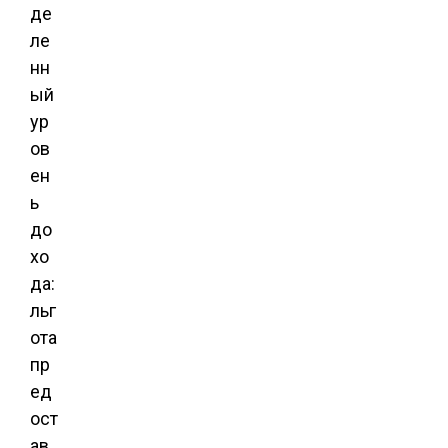
де
ле
нн
ый
ур
ов
ен
ь
до
хо
да:
льг
ота
пр
ед
ост
ав