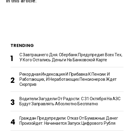
In this article:
TRENDING
С Завтрашнего Дня. Сбербанк Предупредил Всех Тех,
У Кого Остались Деньги На Банковской Карте
Рекордная Индексация И Прибавка К Пенсии: И
Работающих, И Неработающих Пенсионеров Ждет
Сюрприз
Водители Загудели От Радости: С 31 Октября На АЗС
Будут Заправлять Абсолютно Бесплатно
Граждан Предупредили: Отказ От Бумажных Денег
Произойдет: Начинается Запуск Цифрового Рубля