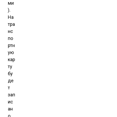
ми
).
На
тра
нс
по
ртн
ую
кар
ту
бу
де
т
зап
ис
ан
о