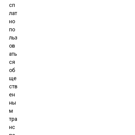
сп
лат
но
по
льз
ов
ать
ся
об
ще
ств
ен
ны
м
тра
нс