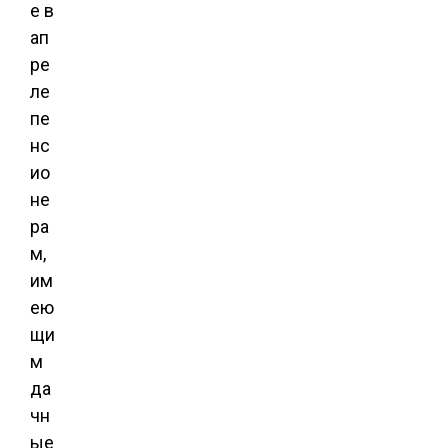
е в
ап
ре
ле
пе
нс
ио
не
ра
м,
им
ею
щи
м
да
чн
ые