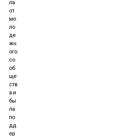
ла
от
мо
ло
де
жн
ого
со
об
ще
ств
а и
бы
ла
по
дд
ер