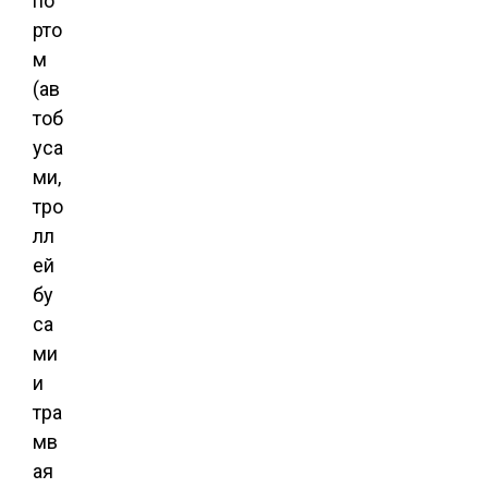
по
рто
м
(ав
тоб
уса
ми,
тро
лл
ей
бу
са
ми
и
тра
мв
ая