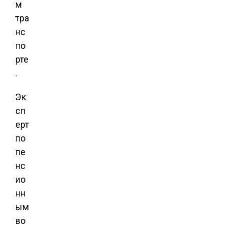
м
тра
нс
по
рте
.
Эк
сп
ерт
по
пе
нс
ио
нн
ым
во