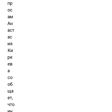
пр
ос
ам
Ан
аст
ас
ия
Ки
ре
ев
а
со
об
ща
ет,
что
ин