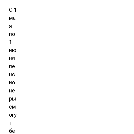
С 1
ма
я
по
1
ию
ня
пе
нс
ио
не
ры
см
огу
т
бе