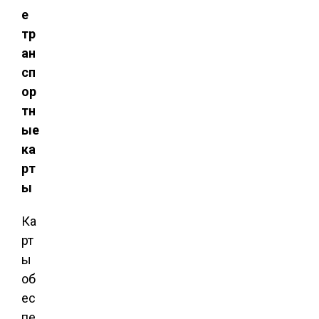
е
тр
ан
сп
ор
тн
ые
ка
рт
ы
Ка
рт
ы
об
ес
пе