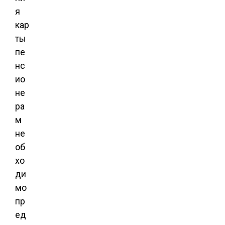
я
кар
ты
пе
нс
ио
не
ра
м
не
об
хо
ди
мо
пр
ед