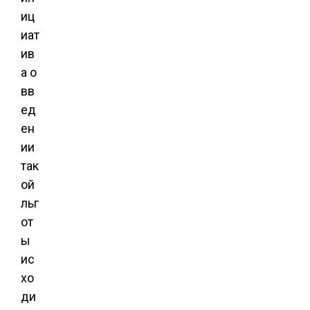
иц
иат
ив
а о
вв
ед
ен
ии
так
ой
льг
от
ы
ис
хо
ди