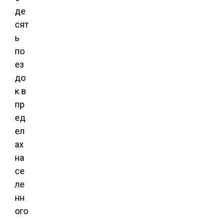
де
сят
ь
по
ез
до
к в
пр
ед
ел
ах
на
се
ле
нн
ого