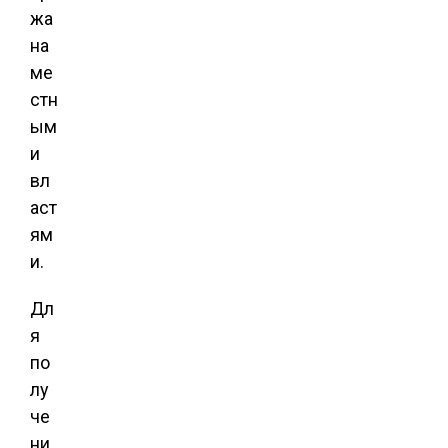
жа
на
ме
стн
ым
и
вл
аст
ям
и.
Дл
я
по
лу
че
ни