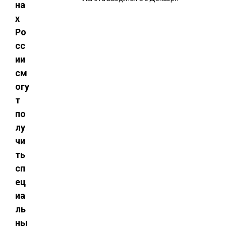
на
х
Ро
сс
ии
см
огу
т
по
лу
чи
ть
сп
ец
иа
ль
ны