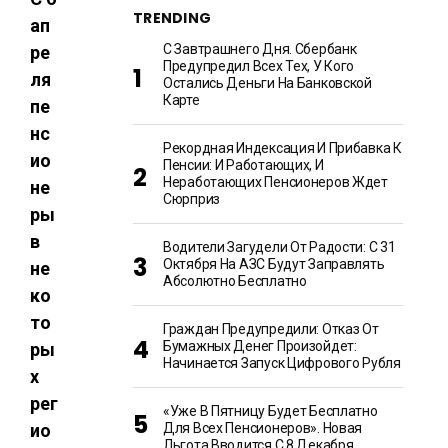
TRENDING
ап
С Завтрашнего Дня. Сбербанк
ре
Предупредил Всех Тех, У Кого
ля
Остались Деньги На Банковской
Карте
пе
нс
Рекордная Индексация И Прибавка К
ио
Пенсии: И Работающих, И
Неработающих Пенсионеров Ждет
не
Сюрприз
ры
в
Водители Загудели От Радости: С 31
Октября На АЗС Будут Заправлять
не
Абсолютно Бесплатно
ко
то
Граждан Предупредили: Отказ От
Бумажных Денег Произойдет:
ры
Начинается Запуск Цифрового Рубля
х
рег
«Уже В Пятницу Будет Бесплатно
ио
Для Всех Пенсионеров». Новая
Льгота Вводится С 8 Декабря