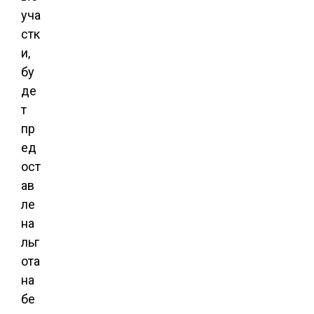
уча
стк
и,
бу
де
т
пр
ед
ост
ав
ле
на
льг
ота
на
бе