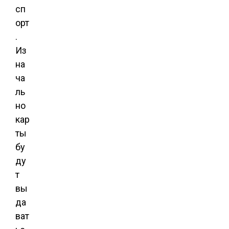
сп
орт
.
Из
на
ча
ль
но
кар
ты
бу
ду
т
вы
да
ват