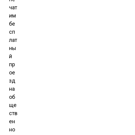
чат
им
бе
сп
лат
ны
й
пр
ое
зд
на
об
ще
ств
ен
но