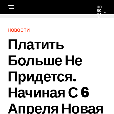
НО
ВО
СТ
И
НОВОСТИ
С
Платить
Т
Р
О
И
Т
Больше Не
Е
Л
Ь
С
Придется.
Т
В
О
И
Р
Начиная С 6
Е
М
О
Н
Апреля Новая
Т