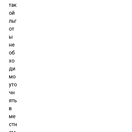
так
ой
льг
от
ы
не
об
хо
ди
мо
уто
чн
ять
в
ме
стн