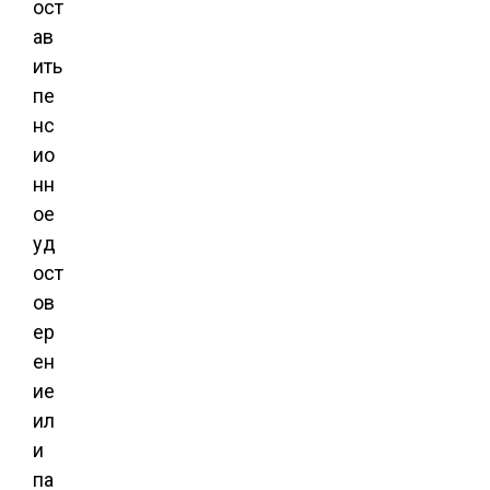
ост
ав
ить
пе
нс
ио
нн
ое
уд
ост
ов
ер
ен
ие
ил
и
па