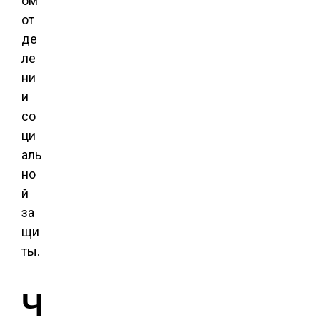
ом
от
де
ле
ни
и
со
ци
аль
но
й
за
щи
ты.
Ч