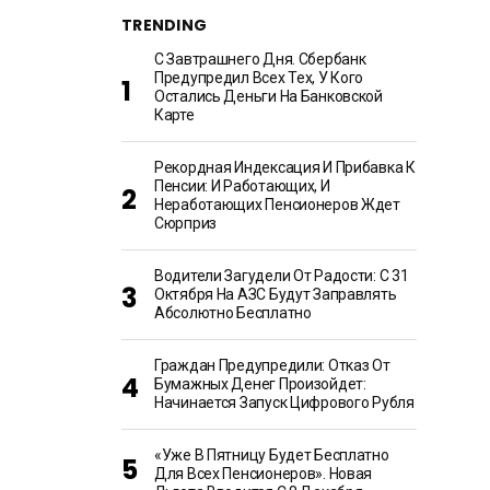
TRENDING
С Завтрашнего Дня. Сбербанк
Предупредил Всех Тех, У Кого
Остались Деньги На Банковской
Карте
Рекордная Индексация И Прибавка К
Пенсии: И Работающих, И
Неработающих Пенсионеров Ждет
Сюрприз
Водители Загудели От Радости: С 31
Октября На АЗС Будут Заправлять
Абсолютно Бесплатно
Граждан Предупредили: Отказ От
Бумажных Денег Произойдет:
Начинается Запуск Цифрового Рубля
«Уже В Пятницу Будет Бесплатно
Для Всех Пенсионеров». Новая