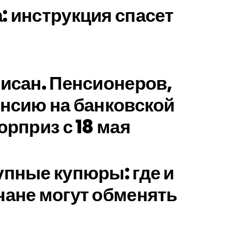
: инструкция спасет
писан. Пенсионеров,
енсию на банковской
юрприз с 18 мая
упные купюры: где и
чане могут обменять