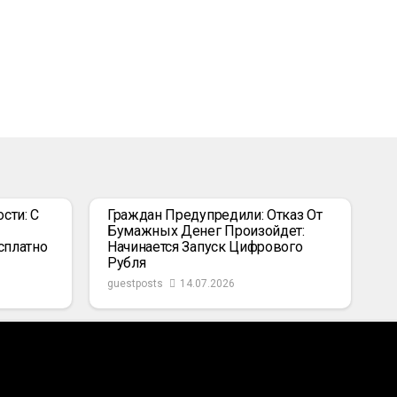
сти: С
Граждан Предупредили: Отказ От
Бумажных Денег Произойдет:
сплатно
Начинается Запуск Цифрового
Рубля
guestposts
14.07.2026