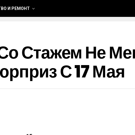
ВО И РЕМОНТ
Со Стажем Не Мен
юрприз С 17 Мая