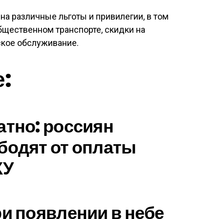
 на различные льготы и привилегии, в том
бщественном транспорте, скидки на
кое обслуживание.
е:
атно: россиян
бодят от оплаты
КУ
ри появлении в небе