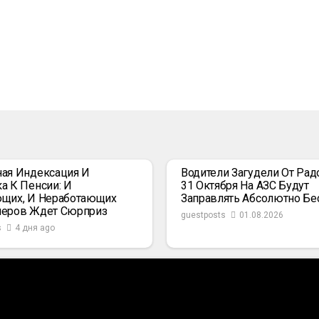
ая Индексация И
Водители Загудели От Радо
а К Пенсии: И
31 Октября На АЗС Будут
щих, И Неработающих
Заправлять Абсолютно Бе
неров Ждет Сюрприз
guestposts
01.08.2026
s
4 дня ago