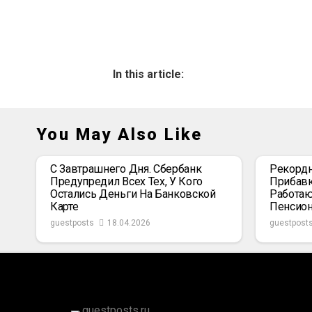
In this article:
You May Also Like
С Завтрашнего Дня. Сбербанк
Рекордн
Предупредил Всех Тех, У Кого
Прибавк
Остались Деньги На Банковской
Работаю
Карте
Пенсио
guestposts
18.04.2026
guestpost