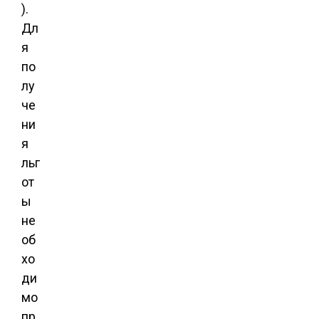
).
Дл
я
по
лу
че
ни
я
льг
от
ы
не
об
хо
ди
мо
пр