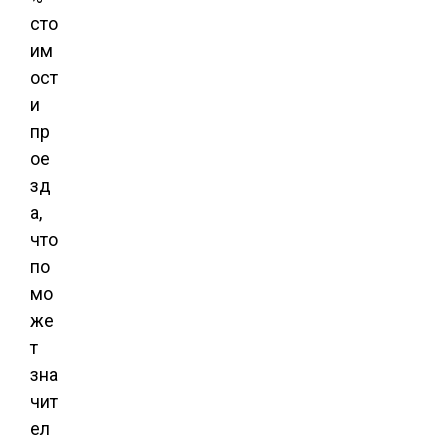
сто
им
ост
и
пр
ое
зд
а,
что
по
мо
же
т
зна
чит
ел