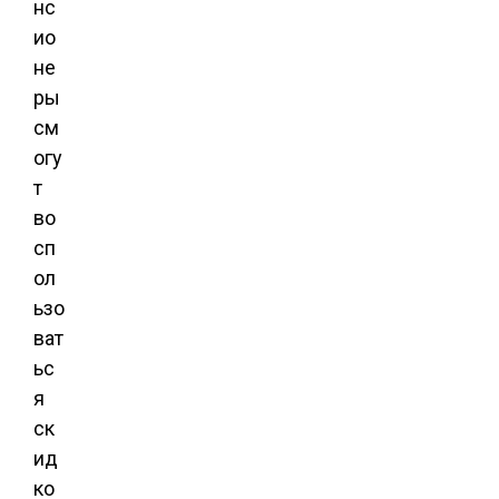
нс
ио
не
ры
см
огу
т
во
сп
ол
ьзо
ват
ьс
я
ск
ид
ко