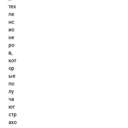
тех
пе
нс
ио
не
ро
в,
кот
ор
ые
по
лу
ча
ют
стр
ахо