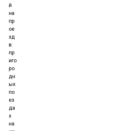
й
на
пр
ое
зд
в
пр
иго
ро
дн
ых
по
ез
да
х
на