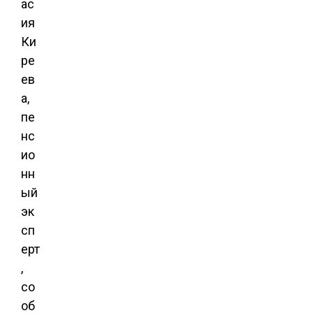
ас
ия
Ки
ре
ев
а,
пе
нс
ио
нн
ый
эк
сп
ерт
,
со
об