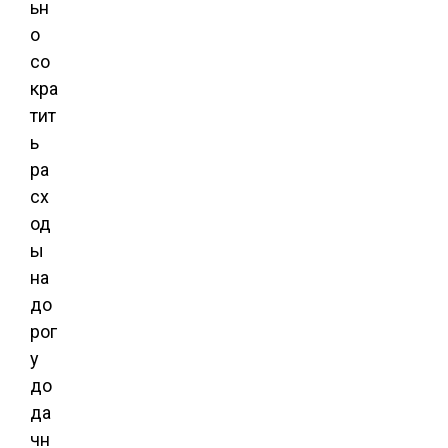
ьн
о
со
кра
тит
ь
ра
сх
од
ы
на
до
рог
у
до
да
чн