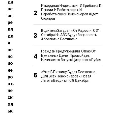
ди
Рекордная Индексация И Прибавка К
не
Пенсии: И Работающих, И
Неработающих Пенсионеров Ждет
ап
Сюрприз
ре
ля
Водители Загудели От Радости: С 31
Октября На АЗС Будут Заправлять
дл
Абсолютно Бесплатно
я
пе
Граждан Предупредили: Отказ От
Бумажных Денег Произойдет:
нс
Начинается Запуск Цифрового Рубля
ио
не
«Уже В Пятницу Будет Бесплатно
ро
Для Всех Пенсионеров». Новая
Льгота Вводится С 8 Декабря
в в
не
ск
ол
ьк