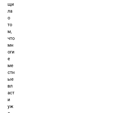
щи
ла
о
то
м,
что
мн
оги
е
ме
стн
ые
вл
аст
и
уж