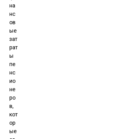
на
нс
ов
ые
зат
рат
ы
пе
нс
ио
не
ро
в,
кот
ор
ые