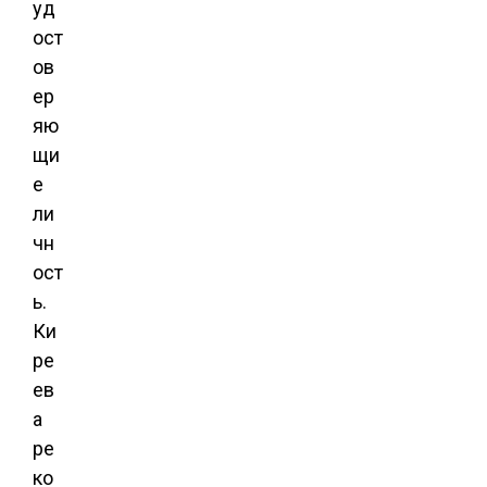
уд
ост
ов
ер
яю
щи
е
ли
чн
ост
ь.
Ки
ре
ев
а
ре
ко