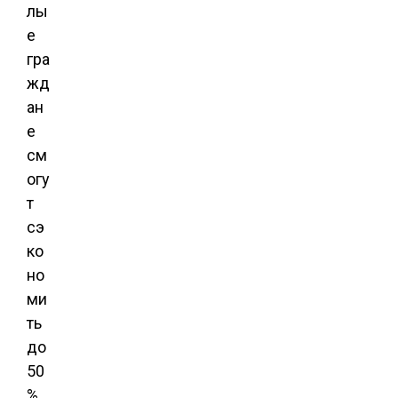
лы
е
гра
жд
ан
е
см
огу
т
сэ
ко
но
ми
ть
до
50
%