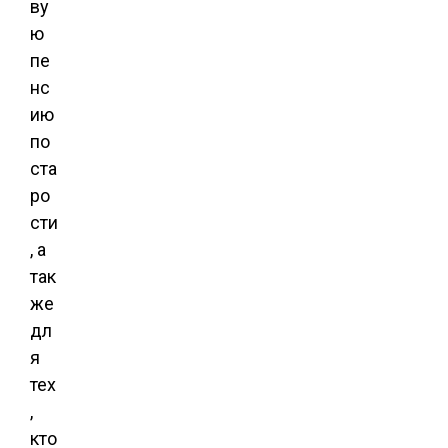
ву
ю
пе
нс
ию
по
ста
ро
сти
, а
так
же
дл
я
тех
,
кто