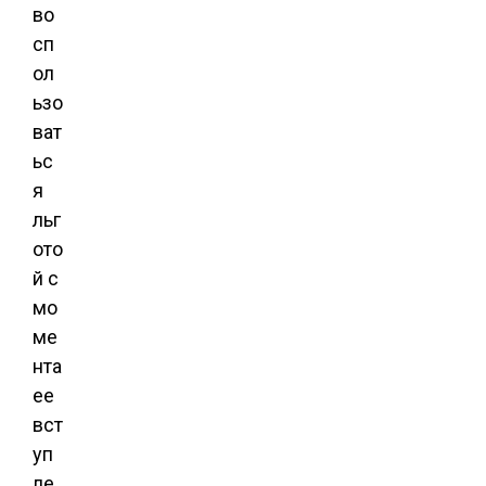
во
сп
ол
ьзо
ват
ьс
я
льг
ото
й с
мо
ме
нта
ее
вст
уп
ле