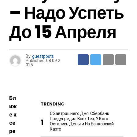
– Надо Успеть
До 15 Апреля
By
guestposts
Published
08.09.2
025
Бл
TRENDING
иж
С Завтрашнего Дня. Сбербанк
е к
Предупредил Всех Тех, У Кого
се
Остались Деньги На Банковской
Карте
ре