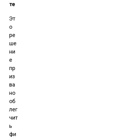
те
Эт
о
ре
ше
ни
е
пр
из
ва
но
об
лег
чит
ь
фи