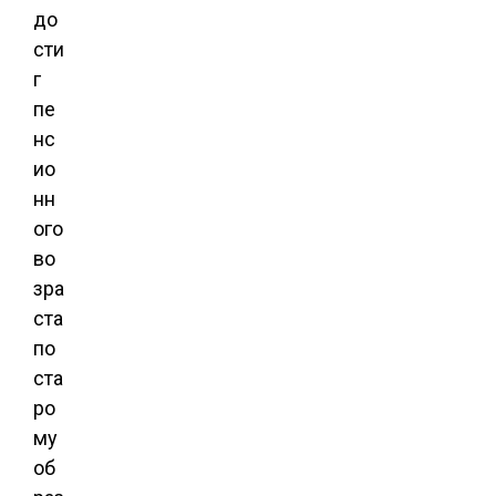
до
сти
г
пе
нс
ио
нн
ого
во
зра
ста
по
ста
ро
му
об