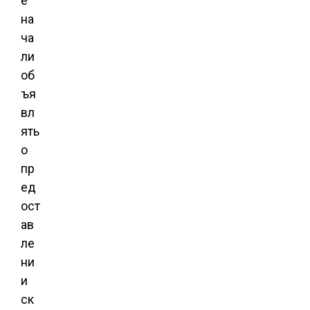
е
на
ча
ли
об
ъя
вл
ять
о
пр
ед
ост
ав
ле
ни
и
ск