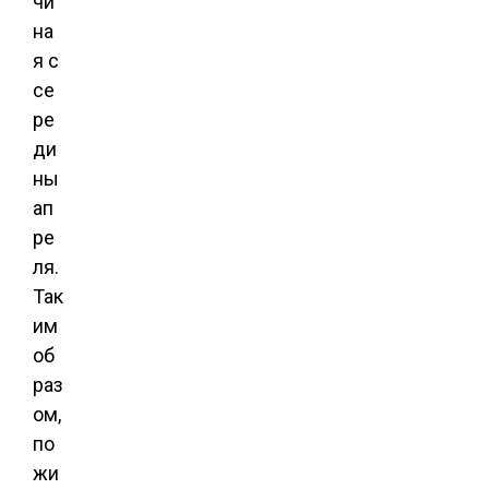
чи
на
я с
се
ре
ди
ны
ап
ре
ля.
Так
им
об
раз
ом,
по
жи