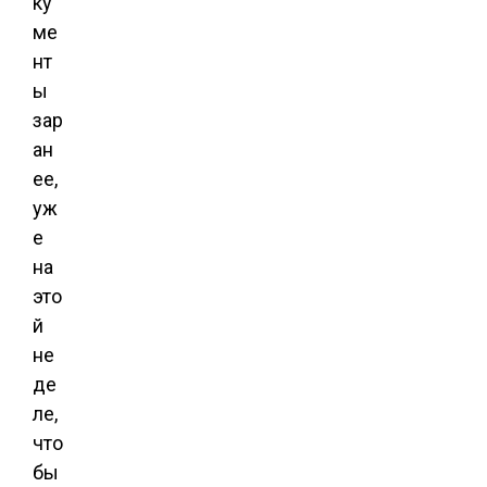
ку
ме
нт
ы
зар
ан
ее,
уж
е
на
это
й
не
де
ле,
что
бы