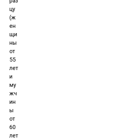
раз
цу
(ж
ен
щи
ны
от
55
лет
и
му
жч
ин
ы
от
60
лет