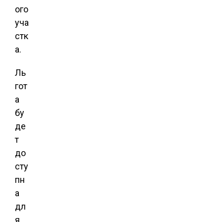
ого
уча
стк
а.
Ль
гот
а
бу
де
т
до
сту
пн
а
дл
я