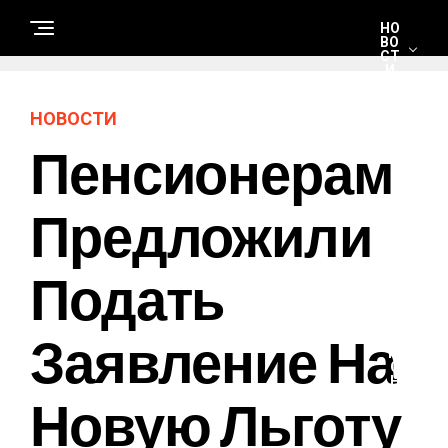
НО
ВО
СТ
И
НОВОСТИ
С
Пенсионерам
Т
Р
О
И
Т
Предложили
Е
Л
Ь
С
Подать
Т
В
О
И
Р
Заявление На
Е
М
О
Н
Новую Льготу
Т