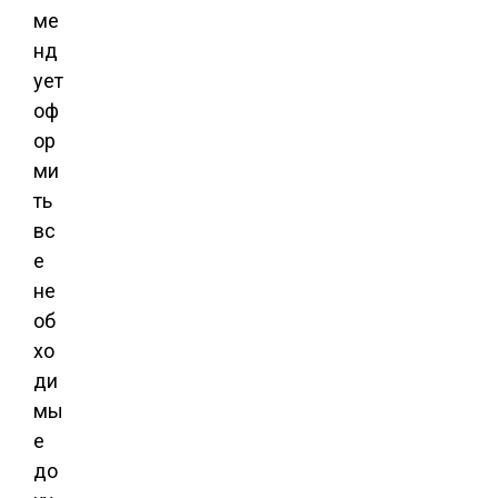
ме
нд
ует
оф
ор
ми
ть
вс
е
не
об
хо
ди
мы
е
до