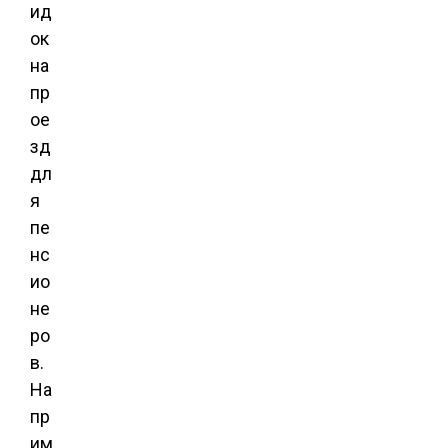
ид
ок
на
пр
ое
зд
дл
я
пе
нс
ио
не
ро
в.
На
пр
им