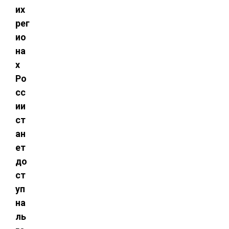
их
рег
ио
на
х
Ро
сс
ии
ст
ан
ет
до
ст
уп
на
ль