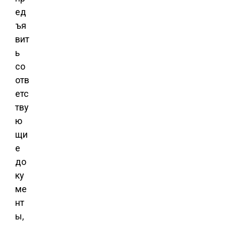
ед
ъя
вит
ь
со
отв
етс
тву
ю
щи
е
до
ку
ме
нт
ы,