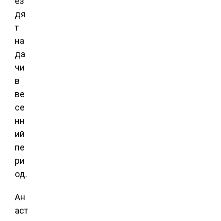
ез
дя
т
на
да
чи
в
ве
се
нн
ий
пе
ри
од.
Ан
аст