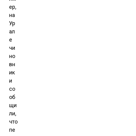
ер,
на
Ур
ал
е
чи
но
вн
ик
и
со
об
щи
ли,
что
пе