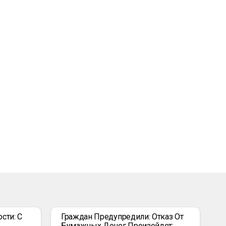
сти: С
Граждан Предупредили: Отказ От
Бумажных Денег Произойдет: