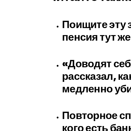
Поищите эту 
пенсия тут же
«Доводят себ
рассказал, к
медленно уб
Повторное спи
кого есть бан