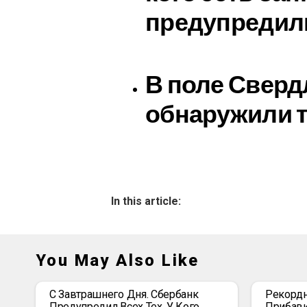
предупредил
В поле Сверд
обнаружили 
In this article:
You May Also Like
С Завтрашнего Дня. Сбербанк
Рекордн
Предупредил Всех Тех, У Кого
Прибавк