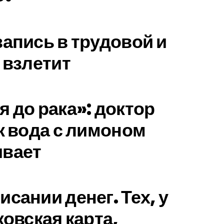
запись в трудовой и
 взлетит
я до рака»: доктор
ак вода с лимоном
ивает
сании денег. Тех, у
ковская карта,