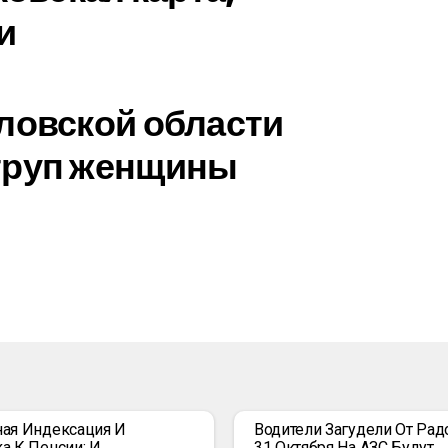
и
ловской области
труп женщины
ая Индексация И
Водители Загудели От Радо
а К Пенсии: И
31 Октября На АЗС Будут