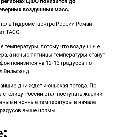
в регионах ЦФО понизится до
северных воздушных масс.
итель Гидрометцентра России Роман
ет ТАСС.
ие температуры, потому что воздушные
ера, а ночью пятницы температуры станут
он понизится на 12-13 градусов по
л Вильфанд.
жайшие дни ждет июньская погода. По
в столицу России стал поступать жаркий
евные и ночные температуры в начале
 градусов выше нормы.
е: