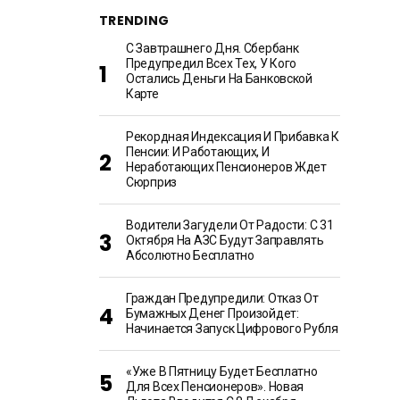
TRENDING
С Завтрашнего Дня. Сбербанк
Предупредил Всех Тех, У Кого
Остались Деньги На Банковской
Карте
Рекордная Индексация И Прибавка К
Пенсии: И Работающих, И
Неработающих Пенсионеров Ждет
Сюрприз
Водители Загудели От Радости: С 31
Октября На АЗС Будут Заправлять
Абсолютно Бесплатно
Граждан Предупредили: Отказ От
Бумажных Денег Произойдет:
Начинается Запуск Цифрового Рубля
«Уже В Пятницу Будет Бесплатно
Для Всех Пенсионеров». Новая