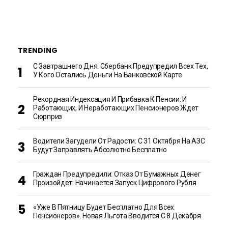
TRENDING
С Завтрашнего Дня. Сбербанк Предупредил Всех Тех,
У Кого Остались Деньги На Банковской Карте
Рекордная Индексация И Прибавка К Пенсии: И
Работающих, И Неработающих Пенсионеров Ждет
Сюрприз
Водители Загудели От Радости: С 31 Октября На АЗС
Будут Заправлять Абсолютно Бесплатно
Граждан Предупредили: Отказ От Бумажных Денег
Произойдет: Начинается Запуск Цифрового Рубля
«Уже В Пятницу Будет Бесплатно Для Всех
Пенсионеров». Новая Льгота Вводится С 8 Декабря