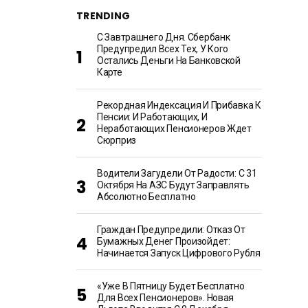
TRENDING
С Завтрашнего Дня. Сбербанк
Предупредил Всех Тех, У Кого
Остались Деньги На Банковской
Карте
Рекордная Индексация И Прибавка К
Пенсии: И Работающих, И
Неработающих Пенсионеров Ждет
Сюрприз
Водители Загудели От Радости: С 31
Октября На АЗС Будут Заправлять
Абсолютно Бесплатно
Граждан Предупредили: Отказ От
Бумажных Денег Произойдет:
Начинается Запуск Цифрового Рубля
«Уже В Пятницу Будет Бесплатно
Для Всех Пенсионеров». Новая