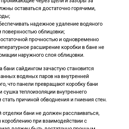
, проникающие через щели и зазоры за
олжны оставаться достаточно горячими,
оды;
беспечивать надежное удаление водяного
и поверхностью облицовки;
достаточной прочностью и одновременно
мпературное расширение коробки в бане не
рмации наружного слоя облицовки.
а бани сайдингом зачастую становится
анных водяных паров на внутренней
ого, что панели превращают коробку бани
 и сушка теплоизоляции внутреннего
 стать причиной обводнения и гниения стен.
й отделки бани не должен расслаиваться,
я короблению при взаимодействии с
риал должен быть достаточно прочным,