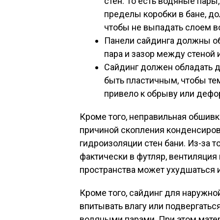
стен. То есть водяные пары
пределы коробки в бане, д
чтобы не выпадать слоем в
Панели сайдинга должны о
пара и зазор между стеной 
Сайдинг должен обладать 
быть пластичным, чтобы те
привело к обрыву или дефо
Кроме того, неправильная обшивк
причиной скопления конденсиров
гидроизоляции стен бани. Из-за т
фактически в футляр, вентиляция
пространства может ухудшаться и
Кроме того, сайдинг для наружно
впитывать влагу или подвергатьс
водяными парами. При этом мате