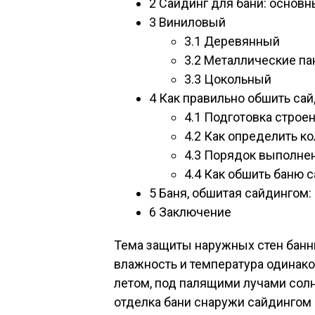
2
Сайдинг для бани: основн
3
Виниловый
3.1
Деревянный
3.2
Металлические па
3.3
Цокольный
4
Как правильно обшить са
4.1
Подготовка строе
4.2
Как определить ко
4.3
Порядок выполнен
4.4
Как обшить баню с
5
Баня, обшитая сайдингом:
6
Заключение
Тема защиты наружных стен банны
влажность и температура одинако
летом, под палящими лучами солн
отделка бани снаружи сайдингом 