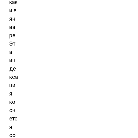
как
и в
ян
ва
ре.
Эт
а
ин
де
кса
ци
я
ко
сн
етс
я
со