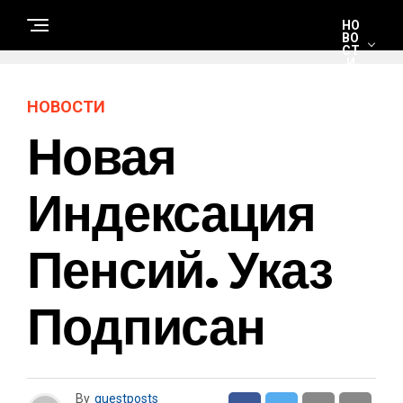
НО
ВО
СТ
И
НОВОСТИ
С
Новая
Т
Р
О
И
Т
Индексация
Е
Л
Ь
С
Пенсий. Указ
Т
В
О
И
Р
Подписан
Е
М
О
Н
Т
By
guestposts