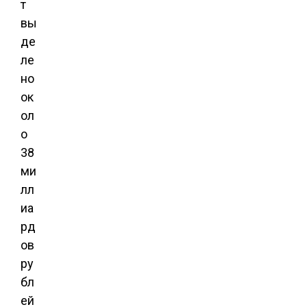
т
вы
де
ле
но
ок
ол
о
38
ми
лл
иа
рд
ов
ру
бл
ей