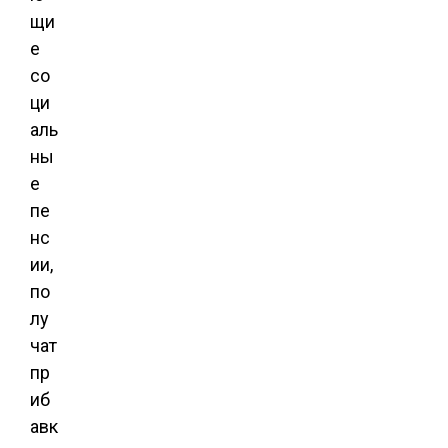
щи
е
со
ци
аль
ны
е
пе
нс
ии,
по
лу
чат
пр
иб
авк