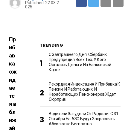
Published
22.03.2
025
Пр
TRENDING
иб
С Завтрашнего Дня. Сбербанк
ав
Предупредил Всех Тех, У Кого
ка
Остались Деньги На Банковской
Карте
ож
ид
Рекордная Индексация И Прибавка К
ае
Пенсии: И Работающих, И
Неработающих Пенсионеров Ждет
тс
Сюрприз
я в
бл
Водители Загудели От Радости: С 31
Октября На АЗС Будут Заправлять
иж
Абсолютно Бесплатно
ай