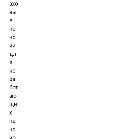
ахо
вы
е
пе
нс
ии
дл
я
не
ра
бот
аю
щи
х
пе
нс
ио