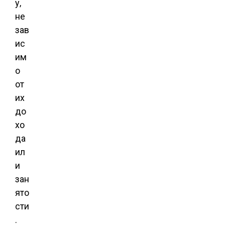
у,
не
зав
ис
им
о
от
их
до
хо
да
ил
и
зан
ято
сти
.