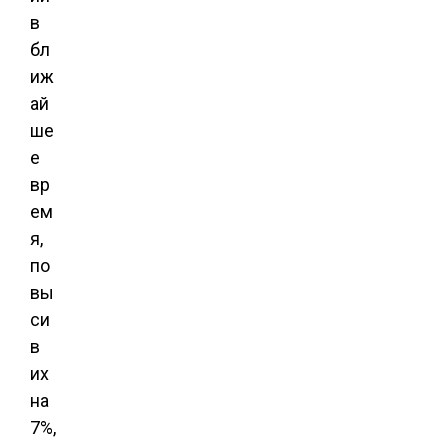
в
бл
иж
ай
ше
е
вр
ем
я,
по
вы
си
в
их
на
7%,