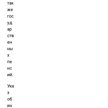
так
же
гос
уд
ар
ств
ен
ны
х
пе
нс
ий.
Ука
з
об
ин