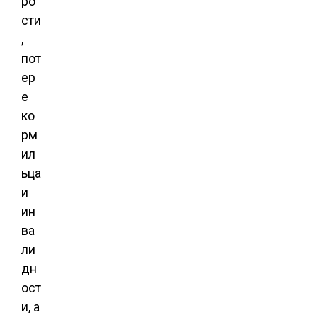
ро
сти
,
пот
ер
е
ко
рм
ил
ьца
и
ин
ва
ли
дн
ост
и, а