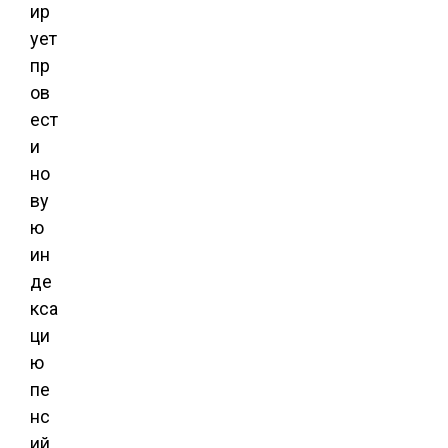
ир
ует
пр
ов
ест
и
но
ву
ю
ин
де
кса
ци
ю
пе
нс
ий