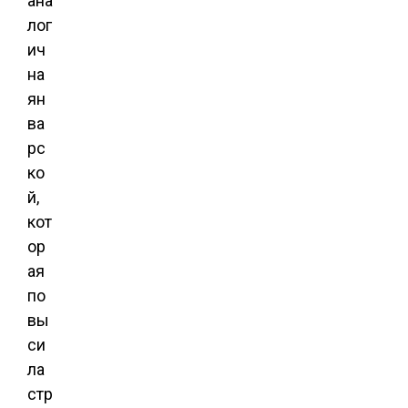
ана
лог
ич
на
ян
ва
рс
ко
й,
кот
ор
ая
по
вы
си
ла
стр