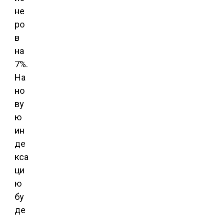
не
ро
в
на
7%.
На
но
ву
ю
ин
де
кса
ци
ю
бу
де