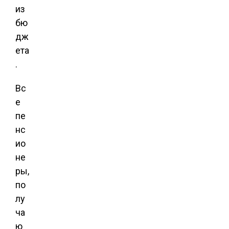
из
бю
дж
ета
.
Вс
е
пе
нс
ио
не
ры,
по
лу
ча
ю