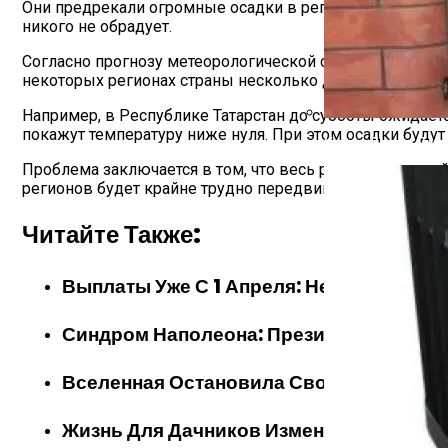
Они предрекали огромные осадки в регионах Поволжья и
никого не обрадует.
Согласно прогнозу метеорологической службы Gismeteo
некоторых регионах страны несколько дней, сменится на
Например, в Республике Татарстан до субботы ожидае
покажут температуру ниже нуля. При этом осадки буду
Какие Дрова Лучш
Проблема заключается в том, что весь ранее выпавший 
регионов будет крайне трудно передвигаться по неверо
Читайте Также:
Выплаты Уже С 1 Апреля: Неработающи
Синдром Наполеона: Президент Франции
Вселенная Остановила Свой Выбор На Ч
Жизнь Для Дачников Изменится С Этого