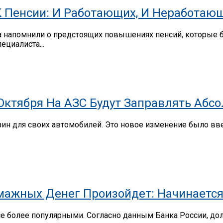
К Пенсии: И Работающих, И Неработа
а напомнили о предстоящих повышениях пенсий, которые б
ециалиста...
 Октября На АЗС Будут Заправлять Абс
нзин для своих автомобилей. Это новое изменение было в
мажных Денег Произойдет: Начинается
се более популярными. Согласно данным Банка России, до