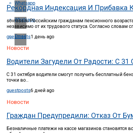
Whatsapp
Рекордная Индексация И Прибавка 
Whatsapp
sovross.ru Российским гражданам пенсионного возраст
независимо от их трудового статуса. Согласно словам сп
Email
guestposts
1 день ago
Новости
Водители Загудели От Радости: С 31
С 31 октября водители смогут получить бесплатный бе
точки во...
guestposts
6 дней ago
Новости
Граждан Предупредили: Отказ От Бу
Безналичные платежи на кассе магазинов становятся в