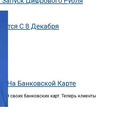
 Запуск Цифрового Рубля
дится С 8 Декабря
ги На Банковской Карте
лей своих банковских карт. Теперь клиенты