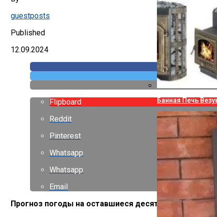
guestposts
Published
12.09.2024
Банная Печь Везу
Flipboard
Reddit
Pinterest
Whatsapp
Whatsapp
Email
Прогноз погоды на оставшиеся десять дней декабря