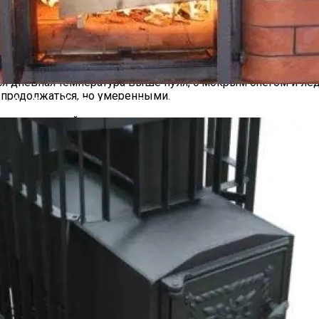
 Центральной России, но теперь этого не ожидается. Тем н
, уже на предстоящих выходных погода существенно измен
 минусовую, что станет причиной опасных условий на доро
тся дневная температура выше нуля, с мокрым снегом и л
т продолжаться, но умеренными.
е Для Бани, Как Правильно Топить, Сколько Топится Баня
снег, который успел растаять и превратился в мокрую кашу
ятно скользким дорогам в своих городах.
х Пенсионеров Ждет Сюрприз
 Макрон Заявил, Что Готов Идти На Москву
етырех Знаках: Кому Глоба Пообещала Несказ
 Года