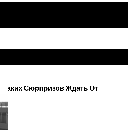
и Каких Сюрпризов Ждать От
Стороной
енсионеров Ждет Сюрприз