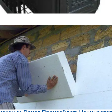
вара, Костер, Жара, Березка, Горыныч, Основные Характеристик
редил Всех Тех, У Кого Остались День
К Пенсии: И Работающих, И Неработа
 Октября На АЗС Будут Заправлять Абс