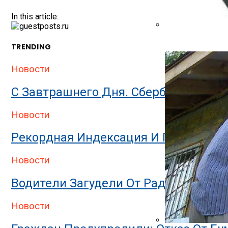
In this article:
Банная Печь: Вар
TRENDING
Новости
С Завтрашнего Дня. Сбербанк Предуп
Новости
Рекордная Индексация И Прибавка 
Новости
Водители Загудели От Радости: С 31
Новости