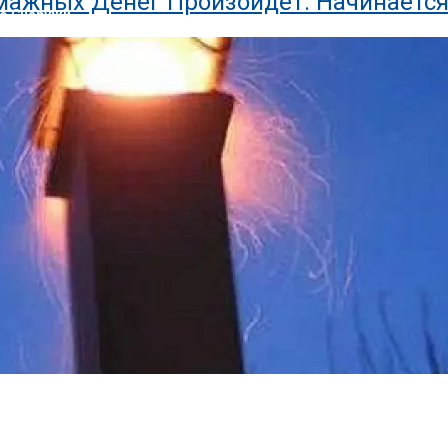
мажных Денег Произойдет: Начинается
ню Снаружи
 Всех Пенсионеров». Новая Льгота Вво
редил Всех Тех, У Кого Остались День
 мая С 15 мая Сбербанк вводит ряд изменений для держате
 Трубу Бани Своими Руками