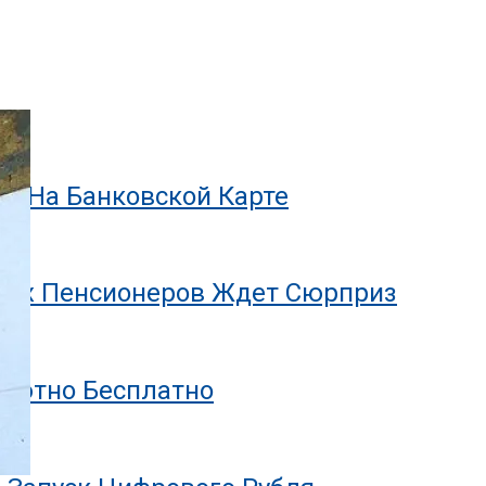
и
ги На Банковской Карте
ющих Пенсионеров Ждет Сюрприз
олютно Бесплатно