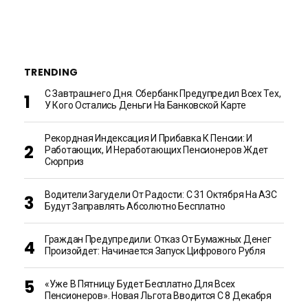
TRENDING
С Завтрашнего Дня. Сбербанк Предупредил Всех Тех,
У Кого Остались Деньги На Банковской Карте
Рекордная Индексация И Прибавка К Пенсии: И
Работающих, И Неработающих Пенсионеров Ждет
Сюрприз
Водители Загудели От Радости: С 31 Октября На АЗС
Будут Заправлять Абсолютно Бесплатно
Граждан Предупредили: Отказ От Бумажных Денег
Произойдет: Начинается Запуск Цифрового Рубля
«Уже В Пятницу Будет Бесплатно Для Всех
Пенсионеров». Новая Льгота Вводится С 8 Декабря