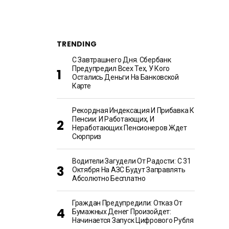
TRENDING
С Завтрашнего Дня. Сбербанк
Предупредил Всех Тех, У Кого
Остались Деньги На Банковской
Карте
Рекордная Индексация И Прибавка К
Пенсии: И Работающих, И
Неработающих Пенсионеров Ждет
Сюрприз
Водители Загудели От Радости: С 31
Октября На АЗС Будут Заправлять
Абсолютно Бесплатно
Граждан Предупредили: Отказ От
Бумажных Денег Произойдет:
Начинается Запуск Цифрового Рубля