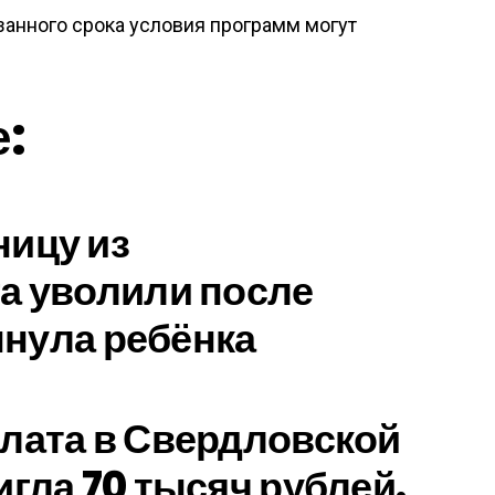
азанного срока условия программ могут
е:
ицу из
а уволили после
 пнула ребёнка
лата в Свердловской
игла 70 тысяч рублей.