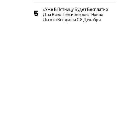
«Уже В Пятницу Будет Бесплатно
Для Всех Пенсионеров». Новая
Льгота Вводится С 8 Декабря