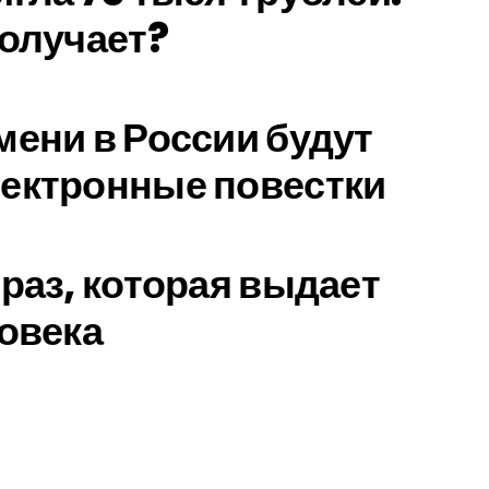
получает?
мени в России будут
ектронные повестки
фраз, которая выдает
ловека