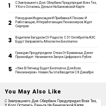
С Завтрашнего Дня. Сбербанк Предупредил Всех Тех,
У Кого Остались Деньги На Банковской Карте
Рекордная Индексация И Прибавка К Пенсии: И
Работающих, И Неработающих Пенсионеров Ждет
Сюрприз
Водители Загудели От Радости: С 31 Октября На АЗС
Будут Заправлять Абсолютно Бесплатно
Граждан Предупредили: Отказ От Бумажных Денег
Произойдет: Начинается Запуск Цифрового Рубля
«Уже В Пятницу Будет Бесплатно Для Всех
Пенсионеров». Новая Льгота Вводится С 8 Декабря
You May Also Like
С Завтрашнего Дня. Сбербанк Предупредил Всех Тех,
У Кого Остались Деньги На Банковской Карте