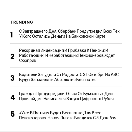
TRENDING
С Завтрашнего Дня. Сбербанк Предупредил Всех Тех,
У Кого Остались Деньги На Банковской Карте
Рекордная Индексация И Прибавка К Пенсии: И
Работающих, И Неработающих Пенсионеров Ждет
Сюрприз
Водители Загудели От Радости: С 31 Октября На АЗС
Будут Заправлять Абсолютно Бесплатно
Граждан Предупредили: Отказ От Бумажных Денег
Произойдет: Начинается Запуск Цифрового Рубля
«Уже В Пятницу Будет Бесплатно Для Всех
Пенсионеров». Новая Льгота Вводится С 8 Декабря