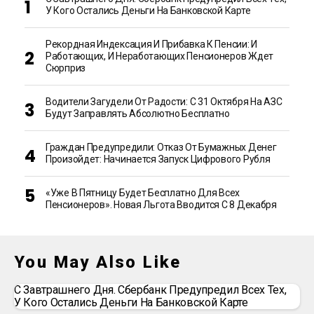
У Кого Остались Деньги На Банковской Карте
Рекордная Индексация И Прибавка К Пенсии: И
Работающих, И Неработающих Пенсионеров Ждет
Сюрприз
Водители Загудели От Радости: С 31 Октября На АЗС
Будут Заправлять Абсолютно Бесплатно
Граждан Предупредили: Отказ От Бумажных Денег
Произойдет: Начинается Запуск Цифрового Рубля
«Уже В Пятницу Будет Бесплатно Для Всех
Пенсионеров». Новая Льгота Вводится С 8 Декабря
You May Also Like
С Завтрашнего Дня. Сбербанк Предупредил Всех Тех,
У Кого Остались Деньги На Банковской Карте