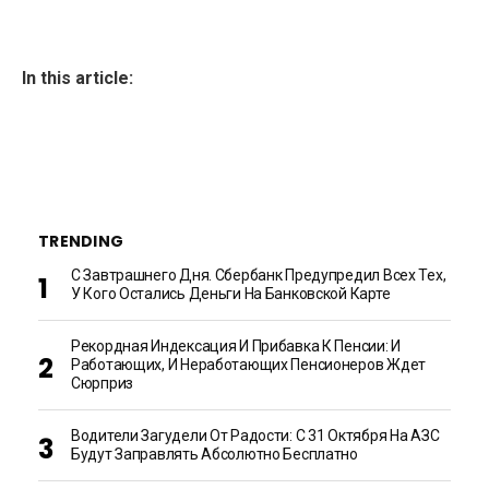
In this article:
TRENDING
С Завтрашнего Дня. Сбербанк Предупредил Всех Тех,
У Кого Остались Деньги На Банковской Карте
Рекордная Индексация И Прибавка К Пенсии: И
Работающих, И Неработающих Пенсионеров Ждет
Сюрприз
Водители Загудели От Радости: С 31 Октября На АЗС
Будут Заправлять Абсолютно Бесплатно