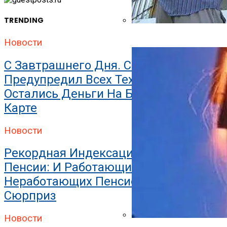
TRENDING
Как Утеплить Баню Снаруж
Новости
С Завтрашнего Дня. Сбербанк
Предупредил Всех Тех, У Кого
Остались Деньги На Банковской
Карте
Новости
Рекордная Индексация И Прибавка К
Пенсии: И Работающих, И
Неработающих Пенсионеров Ждет
Сюрприз
Новости