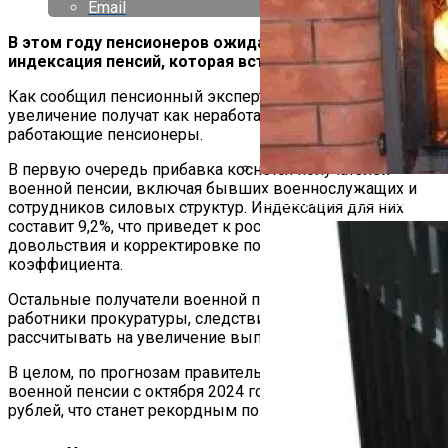
Email
В этом году пенсионеров ожидает очередная
индексация пенсий, которая вступит в силу после мая
Как сообщил пенсионный эксперт Сергей Власов,
увеличение получат как неработающие, так и
работающие пенсионеры.
В первую очередь прибавка коснется получателей
военной пенсии, включая бывших военнослужащих и
Какие Дрова Лучше Для Ба
сотрудников силовых структур. Индексация для них
составит 9,2%, что приведет к росту денежного
довольствия и корректировке понижающего
коэффициента.
Остальные получатели военной пенсии, такие как
работники прокуратуры, следствия и судьи, могут
рассчитывать на увеличение выплат примерно на 4,5%.
В целом, по прогнозам правительства, средний размер
военной пенсии с октября 2024 года превысит 43 000
рублей, что станет рекордным показателем для России.