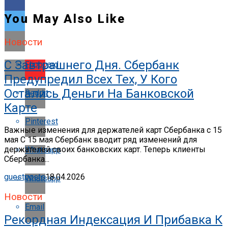
You May Also Like
Новости
С Завтрашнего Дня. Сбербанк
Flipboard
Предупредил Всех Тех, У Кого
Остались Деньги На Банковской
Reddit
Карте
Pinterest
Важные изменения для держателей карт Сбербанка с 15
мая С 15 мая Сбербанк вводит ряд изменений для
держателей своих банковских карт. Теперь клиенты
Whatsapp
Сбербанка...
guestposts
18.04.2026
Whatsapp
Новости
Email
Рекордная Индексация И Прибавка К