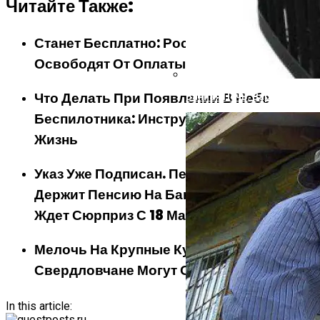
Читайте Также:
Станет Бесплатно: Россиян Наконец
Освободят От Оплаты Квитанций ЖКУ
Что Делать При Появлении В Небе
Банная Печь: Варвара, Кос
Беспилотника: Инструкция Спасет Вам
Жизнь
Указ Уже Подписан. Пенсионеров, Кто
Держит Пенсию На Банковской Карте,
Ждет Сюрприз С 18 Мая
Мелочь На Крупные Купюры: Где И Как
Свердловчане Могут Обменять Деньги
In this article: