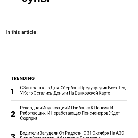
In this article:
TRENDING
С Завтрашнего Дня. Сбербанк Предупредил Всех Тех,
У Кого Остались Деньги На Банковской Карте
Рекордная Индексация И Прибавка К Пенсии: И
Работающих, И Неработающих Пенсионеров Ждет
Сюрприз
Водители Загудели От Радости: С 31 Октября На АЗС