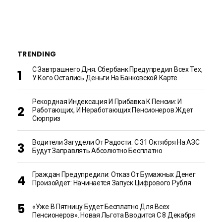
TRENDING
С Завтрашнего Дня. Сбербанк Предупредил Всех Тех,
У Кого Остались Деньги На Банковской Карте
Рекордная Индексация И Прибавка К Пенсии: И
Работающих, И Неработающих Пенсионеров Ждет
Сюрприз
Водители Загудели От Радости: С 31 Октября На АЗС
Будут Заправлять Абсолютно Бесплатно
Граждан Предупредили: Отказ От Бумажных Денег
Произойдет: Начинается Запуск Цифрового Рубля
«Уже В Пятницу Будет Бесплатно Для Всех
Пенсионеров». Новая Льгота Вводится С 8 Декабря