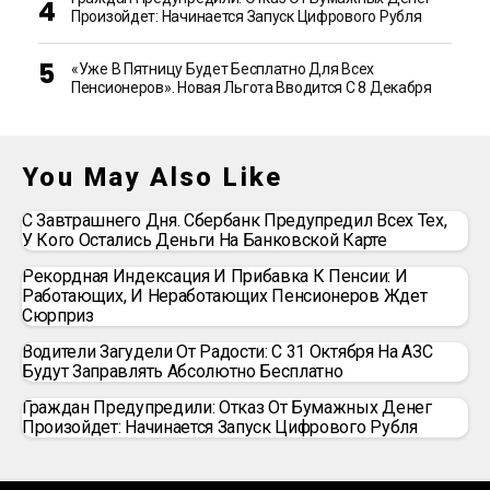
Произойдет: Начинается Запуск Цифрового Рубля
«Уже В Пятницу Будет Бесплатно Для Всех
Пенсионеров». Новая Льгота Вводится С 8 Декабря
You May Also Like
С Завтрашнего Дня. Сбербанк Предупредил Всех Тех,
У Кого Остались Деньги На Банковской Карте
Рекордная Индексация И Прибавка К Пенсии: И
Работающих, И Неработающих Пенсионеров Ждет
Сюрприз
Водители Загудели От Радости: С 31 Октября На АЗС
Будут Заправлять Абсолютно Бесплатно
Граждан Предупредили: Отказ От Бумажных Денег
Произойдет: Начинается Запуск Цифрового Рубля