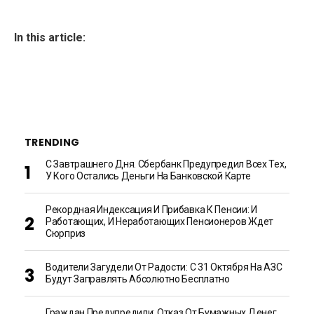
In this article:
TRENDING
С Завтрашнего Дня. Сбербанк Предупредил Всех Тех,
У Кого Остались Деньги На Банковской Карте
Рекордная Индексация И Прибавка К Пенсии: И
Работающих, И Неработающих Пенсионеров Ждет
Сюрприз
Водители Загудели От Радости: С 31 Октября На АЗС
Будут Заправлять Абсолютно Бесплатно
Граждан Предупредили: Отказ От Бумажных Денег