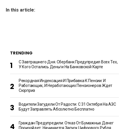
In this article:
TRENDING
С Завтрашнего Дня. Сбербанк Предупредил Всех Тех,
У Кого Остались Деньги На Банковской Карте
Рекордная Индексация И Прибавка К Пенсии: И
Работающих, И Неработающих Пенсионеров Ждет
Сюрприз
Водители Загудели От Радости: С 31 Октября На АЗС
Будут Заправлять Абсолютно Бесплатно
Граждан Предупредили: Отказ От Бумажных Денег
Произойдет: Начинается Запуск Цифрового Рубля