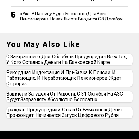
«Уже В Пятницу Будет Бесплатно Для Всех
Пенсионеров». Новая Льгота Вводится С 8 Декабря
You May Also Like
С Завтрашнего Дня. Сбербанк Предупредил Всех Тех,
У Кого Остались Деньги На Банковской Карте
Рекордная Индексация И Прибавка К Пенсии: И
Работающих, И Неработающих Пенсионеров Ждет
Сюрприз
Водители Загудели От Радости: С 31 Октября На АЗС
Будут Заправлять Абсолютно Бесплатно
Граждан Предупредили: Отказ От Бумажных Денег
Произойдет: Начинается Запуск Цифрового Рубля