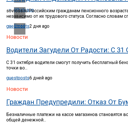
Whatsapp
sovross.ru Российским гражданам пенсионного возраст
независимо от их трудового статуса. Согласно словам сп
Email
guestposts
2 дня ago
Новости
Водители Загудели От Радости: С 31
С 31 октября водители смогут получить бесплатный бе
точки во...
guestposts
6 дней ago
Новости
Граждан Предупредили: Отказ От Бу
Безналичные платежи на кассе магазинов становятся в
общей денежной...