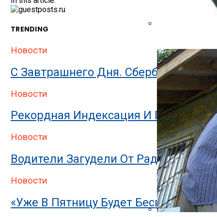
In this article:
TRENDING
Банная Печь: Вар
Новости
С Завтрашнего Дня. Сбербанк Предуп
Новости
Рекордная Индексация И Прибавка 
Новости
Водители Загудели От Радости: С 31
Новости
«Уже В Пятницу Будет Бесплатно Для