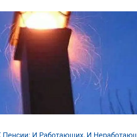
ню Снаружи
мажных Денег Произойдет: Начинается
редил Всех Тех, У Кого Остались День
 мая С 15 мая Сбербанк вводит ряд изменений для держате
 Трубу Бани Своими Руками
К Пенсии: И Работающих, И Неработа