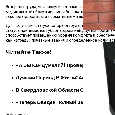
Ветераны труда, чьи заслуги невозможно переоценить,
медицинское обслуживание и бесплатный проезд на общ
законодательством и нормативными актами каждого ре
Для получения статуса ветерана труда необходимо пр
статуса принимается губернатором или другими органам
способствует повышению уровня комфорта и обеспеченн
Какие Дрова Лучш
как награды, почётные звания и определенное количес
Читайте Также:
«А Вы Как Думали?! Проверять Будут П
Лучший Период В Жизни: Астролог Назва
В Свердловской Области Ожидается Ме
«Теперь Введен Полный Запрет». Покупа