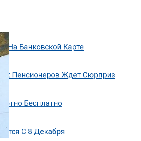
и
ги На Банковской Карте
ющих Пенсионеров Ждет Сюрприз
олютно Бесплатно
дится С 8 Декабря