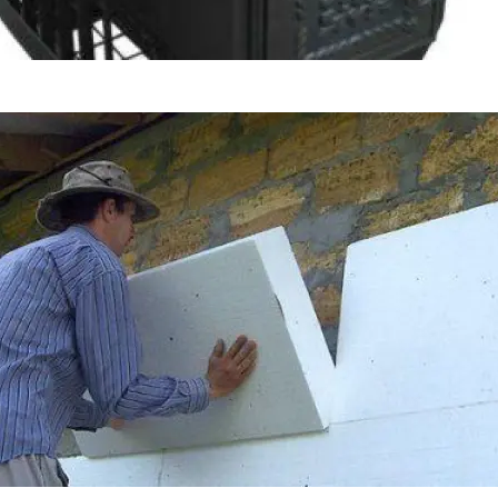
вара, Костер, Жара, Березка, Горыныч, Основные Характеристик
редил Всех Тех, У Кого Остались День
К Пенсии: И Работающих, И Неработа
 Октября На АЗС Будут Заправлять Абс
 Всех Пенсионеров». Новая Льгота Вво