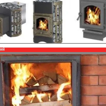
вий
й стране получили увеличение дополнительной выплаты к с
е страны.