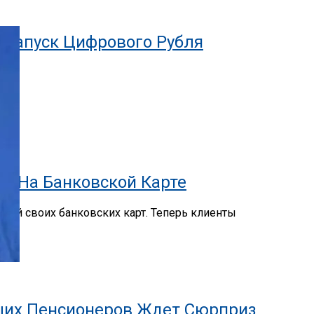
 Запуск Цифрового Рубля
ги На Банковской Карте
лей своих банковских карт. Теперь клиенты
ющих Пенсионеров Ждет Сюрприз