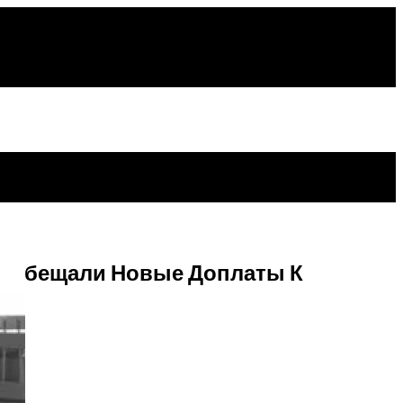
из
пить Лотерейный Билет В Конце Октября
ом Обещали Новые Доплаты К