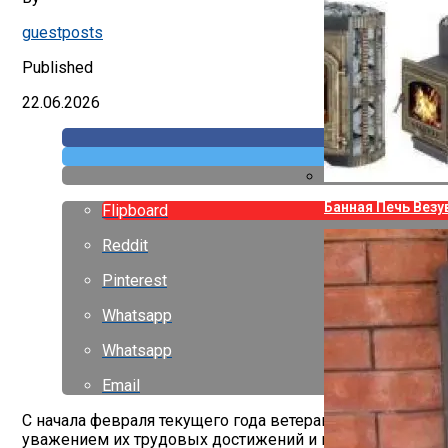
guestposts
Published
22.06.2026
Банная Печь Везу
Flipboard
Reddit
Pinterest
Whatsapp
Whatsapp
Email
С начала февраля текущего года ветераны труда по все
уважением их трудовых достижений и вклада в развити