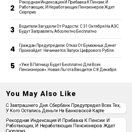
Рекордная Индексация И Прибавка К Пенсии: И
Работающих, И Неработающих Пенсионеров Ждет
Сюрприз
Водители Загудели От Радости: С 31 Октября На АЗС
Будут Заправлять Абсолютно Бесплатно
Граждан Предупредили: Отказ От Бумажных Денег
Произойдет: Начинается Запуск Цифрового Рубля
«Уже В Пятницу Будет Бесплатно Для Всех
Пенсионеров». Новая Льгота Вводится С 8 Декабря
You May Also Like
С Завтрашнего Дня. Сбербанк Предупредил Всех Тех,
У Кого Остались Деньги На Банковской Карте
Рекордная Индексация И Прибавка К Пенсии: И
Работающих, И Неработающих Пенсионеров Ждет
Сюрприз