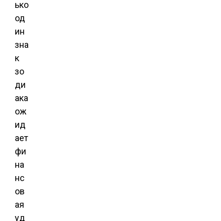
ько
од
ин
зна
к
зо
ди
ака
ож
ид
ает
фи
на
нс
ов
ая
уд