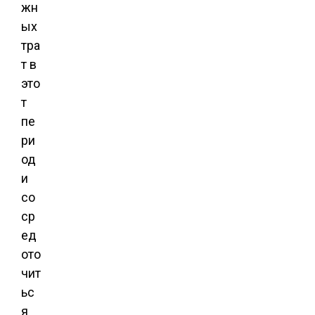
жн
ых
тра
т в
это
т
пе
ри
од
и
со
ср
ед
ото
чит
ьс
я