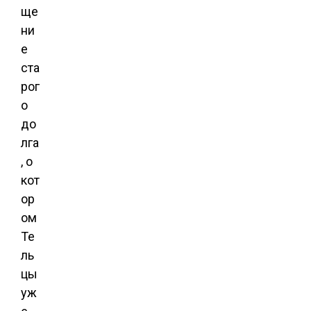
ще
ни
е
ста
рог
о
до
лга
, о
кот
ор
ом
Те
ль
цы
уж