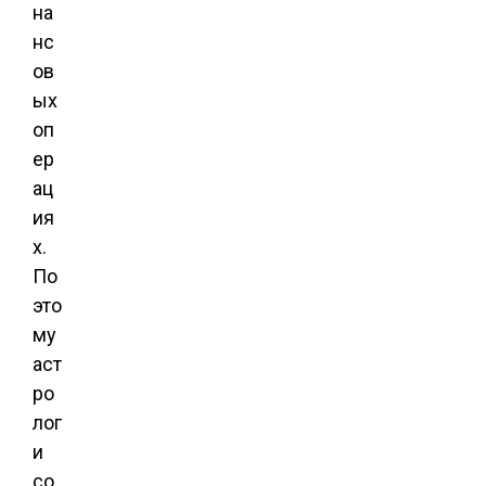
на
нс
ов
ых
оп
ер
ац
ия
х.
По
это
му
аст
ро
лог
и
со