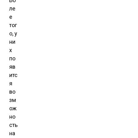
Бо
ле
е
тог
о, у
ни
х
по
яв
итс
я
во
зм
ож
но
сть
на