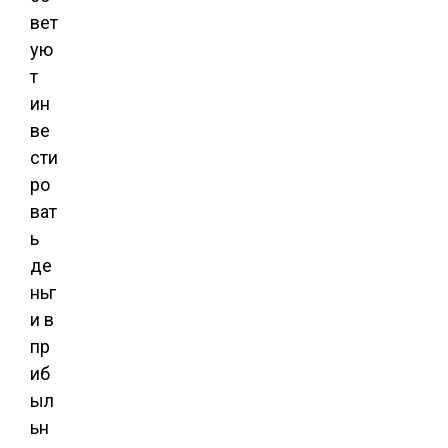
вет
ую
т
ин
ве
сти
ро
ват
ь
де
ньг
и в
пр
иб
ыл
ьн