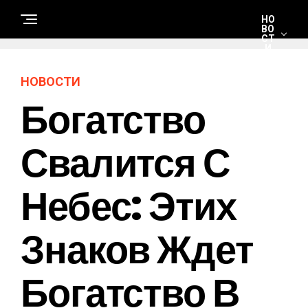
НО
ВО
СТ
И
НОВОСТИ
С
Богатство
Т
Р
О
И
Т
Свалится С
Е
Л
Ь
С
Небес: Этих
Т
В
О
И
Р
Знаков Ждет
Е
М
О
Н
Богатство В
Т