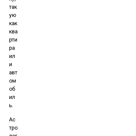
так
ую
как
ква
рти
ра
ил
и
авт
ом
об
ил
ь.
Ас
тро
лог