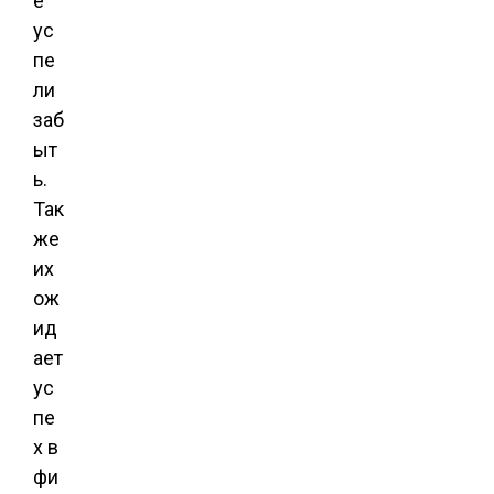
е
ус
пе
ли
заб
ыт
ь.
Так
же
их
ож
ид
ает
ус
пе
х в
фи