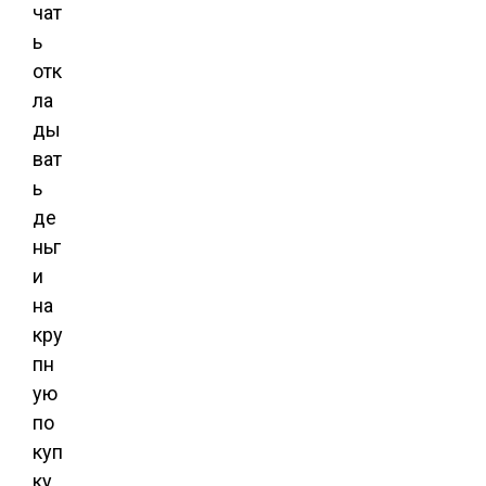
чат
ь
отк
ла
ды
ват
ь
де
ньг
и
на
кру
пн
ую
по
куп
ку,