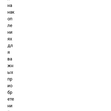
на
нак
оп
ле
ни
ях
дл
я
ва
жн
ых
пр
ио
бр
ете
ни