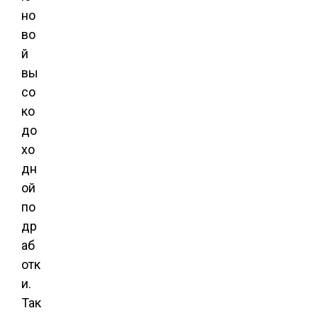
но
во
й
вы
со
ко
до
хо
дн
ой
по
др
аб
отк
и.
Так