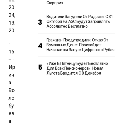
Сюрприз
20
24,
Водители Загудели От Радости: С 31
Октября На АЗС Будут Заправлять
13:
Абсолютно Бесплатно
20
Граждан Предупредили: Отказ От
·
Бумажных Денег Произойдет:
Начинается Запуск Цифрового Рубля
16
+ ·
«Уже В Пятницу Будет Бесплатно
Ир
Для Всех Пенсионеров». Новая
Льгота Вводится С 8 Декабря
ин
а
Во
ло
бу
ев
а