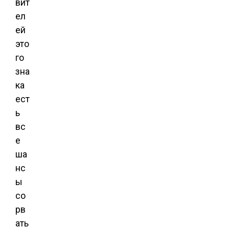
вит
ел
ей
это
го
зна
ка
ест
ь
вс
е
ша
нс
ы
со
рв
ать