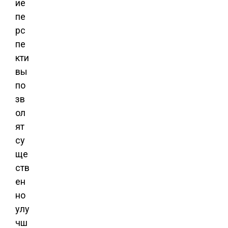
ие
пе
рс
пе
кти
вы
по
зв
ол
ят
су
ще
ств
ен
но
улу
чш