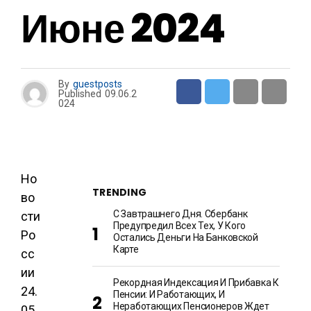
Июне 2024
By
guestposts
Published
09.06.2
024
Но
TRENDING
во
С Завтрашнего Дня. Сбербанк
сти
Предупредил Всех Тех, У Кого
Ро
Остались Деньги На Банковской
Карте
сс
ии
Рекордная Индексация И Прибавка К
24.
Пенсии: И Работающих, И
Неработающих Пенсионеров Ждет
05.