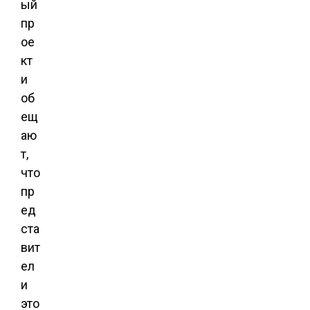
ый
пр
ое
кт
и
об
ещ
аю
т,
что
пр
ед
ста
вит
ел
и
это