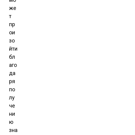
же
т
пр
ои
зо
йти
бл
аго
да
ря
по
лу
че
ни
ю
зна