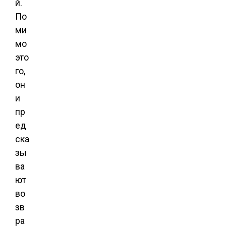
й.
По
ми
мо
это
го,
он
и
пр
ед
ска
зы
ва
ют
во
зв
ра