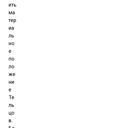
ить
ма
тер
иа
ль
но
е
по
ло
же
ни
е
Те
ль
цо
в.