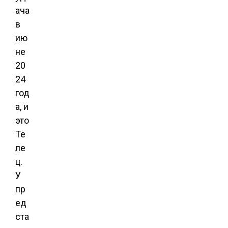
ача
в
ию
не
20
24
год
а, и
это
Те
ле
ц.
У
пр
ед
ста