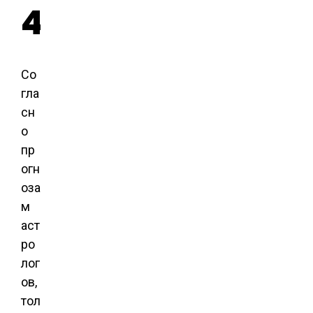
4
Со
гла
сн
о
пр
огн
оза
м
аст
ро
лог
ов,
тол