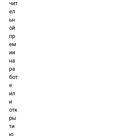
чит
ел
ьн
ой
пр
ем
ии
на
ра
бот
е
ил
и
отк
ры
ти
ю